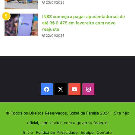
23/01/2026
INSS começa a pagar aposentadorias de
até R$ 8.475 em fevereiro com novo
reajuste
22/01/2026
Facebook
X
YouTube
Instagram
© Todos os Direitos Reservados, Bolsa da Família 2024 - Site não
oficial, sem vínculo com o governo federal.
Início
Política de Privacidade
Equipe
Contato