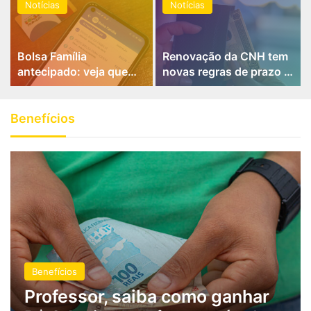
do benefício em 2026
cadastral profunda para
Notícias
Notícias
2026
Bolsa Família
Renovação da CNH tem
antecipado: veja quem
novas regras de prazo e
recebe o pagamento
exames para motoristas
antes da data prevista
brasileiros
em janeiro
Benefícios
Benefícios
Professor, saiba como ganhar