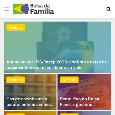
Menu
Pr
Notícias
Abono salarial PIS/Pasep 2026: confira as datas de
pagamento e quem tem direito ao valor
Notícias
Notícias
Gás de cozinha mais
Pente-fino no Bolsa
barato: entenda como
Família: governo
funciona o pagamento
anuncia revisão