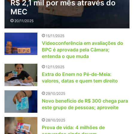
R$ 2,1 mil por mês através do
MEC
20/11/2025
15/11/2025
Videoconferência em avaliações do
BPC é aprovada pela Câmara;
entenda o que muda
12/11/2025
Extra do Enem no Pé-de-Meia:
valores, datas e quem tem direito
29/10/2025
Novo benefício de R$ 300 chega para
este grupo de pessoas; aproveite
28/10/2025
Prova de vida: 4 milhões de
segurados ainda devem