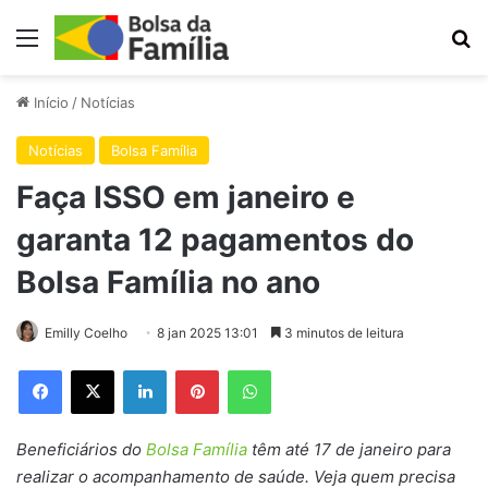
Menu
Pr
Início
/
Notícias
Notícias
Bolsa Família
Faça ISSO em janeiro e
garanta 12 pagamentos do
Bolsa Família no ano
Emilly Coelho
8 jan 2025 13:01
3 minutos de leitura
Facebook
X
Linkedin
Pinterest
WhatsApp
Beneficiários do
Bolsa Família
têm até 17 de janeiro para
realizar o acompanhamento de saúde. Veja quem precisa