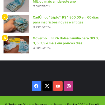
MIL ou mais ainda este ano
08/07/2024
CadÚnico “triplo”: R$ 1.860,00 em 60 dias
para inscrições novas e antigas
23/05/2024
Governo LIBERA Bolsa Família para NIS 0,
3, 5, 7, 9 e mais em poucos dias
06/05/2024
Facebook
X
YouTube
Instagram
© Todos os Direitos Reservados, Bolsa da Família 2024 - Site não