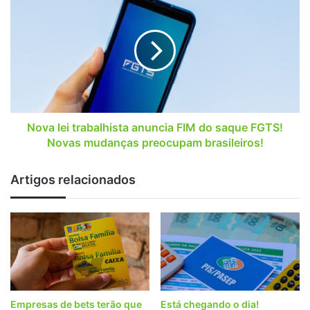
dia!
lei
trabalhista
anuncia
FIM
do
saque
FGTS!
Novas
mudanças
Nova lei trabalhista anuncia FIM do saque FGTS!
preocupam
Novas mudanças preocupam brasileiros!
brasileiros!
Artigos relacionados
Empresas de bets terão que
Está chegando o dia!