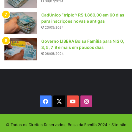
08/07/2024
CadÚnico “triplo”: R$ 1.860,00 em 60 dias
para inscrições novas e antigas
23/05/2024
Governo LIBERA Bolsa Família para NIS 0,
3, 5, 7, 9 e mais em poucos dias
06/05/2024
Facebook
X
YouTube
Instagram
© Todos os Direitos Reservados, Bolsa da Família 2024 - Site não