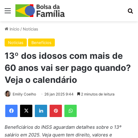
Menu
Pr
Início
/
Notícias
Notícias
Benefícios
13º dos idosos com mais de
60 anos vai ser pago quando?
Veja o calendário
Emilly Coelho
26 jan 2025 9:44
2 minutos de leitura
Facebook
X
Linkedin
Pinterest
WhatsApp
Beneficiários do INSS aguardam detalhes sobre o 13º
salário em 2025. Veja quem tem direito, valores e