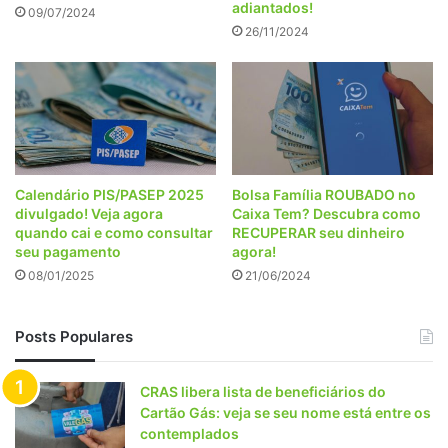
adiantados!
09/07/2024
26/11/2024
Calendário PIS/PASEP 2025
Bolsa Família ROUBADO no
divulgado! Veja agora
Caixa Tem? Descubra como
quando cai e como consultar
RECUPERAR seu dinheiro
seu pagamento
agora!
08/01/2025
21/06/2024
Posts Populares
CRAS libera lista de beneficiários do
Cartão Gás: veja se seu nome está entre os
contemplados