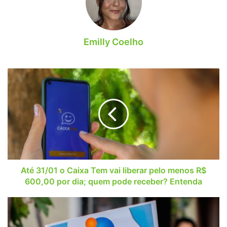
Emilly Coelho
Até
31/01
o
Caixa
Tem
vai
liberar
pelo
menos
R$
Até 31/01 o Caixa Tem vai liberar pelo menos R$
600,00
600,00 por dia; quem pode receber? Entenda
por
dia;
Centenas
quem
de
pode
cidades