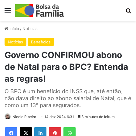
Menu
Pr
Início
/
Notícias
Notícias
Benefícios
Governo CONFIRMOU abono
de Natal para o BPC? Entenda
as regras!
O BPC é um benefício do INSS que, até então,
não dava direito ao abono salarial de Natal, que é
como um 13º para segurados.
Nicole Ribeiro
14 dez 2024 6:31
3 minutos de leitura
Facebook
X
Linkedin
Pinterest
WhatsApp