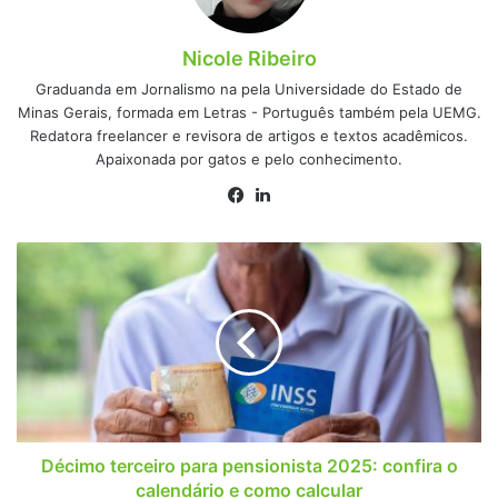
Nicole Ribeiro
Graduanda em Jornalismo na pela Universidade do Estado de
Minas Gerais, formada em Letras - Português também pela UEMG.
Redatora freelancer e revisora de artigos e textos acadêmicos.
Apaixonada por gatos e pelo conhecimento.
Facebook
Linkedin
Décimo
terceiro
para
pensionista
2025:
confira
o
calendário
e
como
Décimo terceiro para pensionista 2025: confira o
calcular
calendário e como calcular