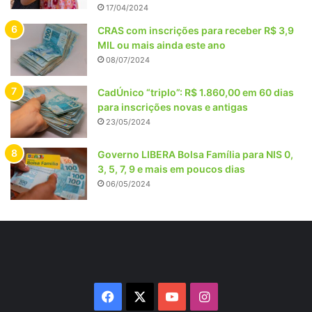
17/04/2024
CRAS com inscrições para receber R$ 3,9
MIL ou mais ainda este ano
08/07/2024
CadÚnico “triplo”: R$ 1.860,00 em 60 dias
para inscrições novas e antigas
23/05/2024
Governo LIBERA Bolsa Família para NIS 0,
3, 5, 7, 9 e mais em poucos dias
06/05/2024
Facebook
X
YouTube
Instagram