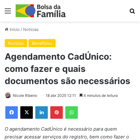
Menu
Pr
Início
/
Notícias
Notícias
Benefícios
Agendamento CadÚnico:
como fazer e quais
documentos são necessários
Nicole Ribeiro
18 abr 2025 12:11
4 minutos de leitura
Facebook
X
Linkedin
Pinterest
WhatsApp
O agendamento CadÚnico é necessário para quem
precisar acessar serviços do registro, bem como fazer o