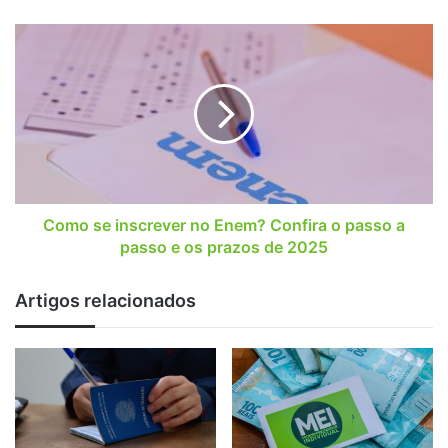
Como
se
inscrever
no
Enem?
Confira
o
passo
a
passo
Como se inscrever no Enem? Confira o passo a
e
passo e os prazos de 2025
os
prazos
Artigos relacionados
de
2025