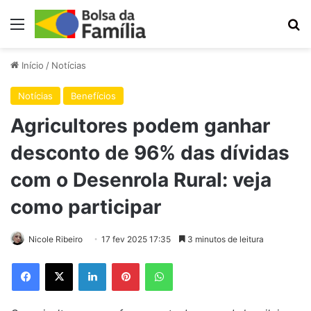
Menu
Pr
Início
/
Notícias
Notícias
Benefícios
Agricultores podem ganhar
desconto de 96% das dívidas
com o Desenrola Rural: veja
como participar
Nicole Ribeiro
17 fev 2025 17:35
3 minutos de leitura
Facebook
X
Linkedin
Pinterest
WhatsApp