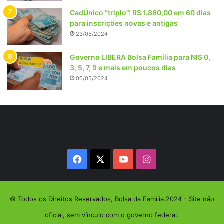
CadÚnico “triplo”: R$ 1.860,00 em 60 dias
para inscrições novas e antigas
23/05/2024
Governo LIBERA Bolsa Família para NIS 0,
3, 5, 7, 9 e mais em poucos dias
06/05/2024
Facebook
X
YouTube
Instagram
© Todos os Direitos Reservados, Bolsa da Família 2024 - Site não
oficial, sem vínculo com o governo federal.