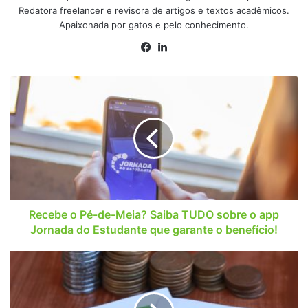
Redatora freelancer e revisora de artigos e textos acadêmicos.
Apaixonada por gatos e pelo conhecimento.
Facebook
Linkedin
Recebe
o
Pé-
de-
Meia?
Saiba
TUDO
sobre
o
app
Recebe o Pé-de-Meia? Saiba TUDO sobre o app
Jornada
Jornada do Estudante que garante o benefício!
do
Estudante
Deu
que
ruim!
garante
INSS
o
altera