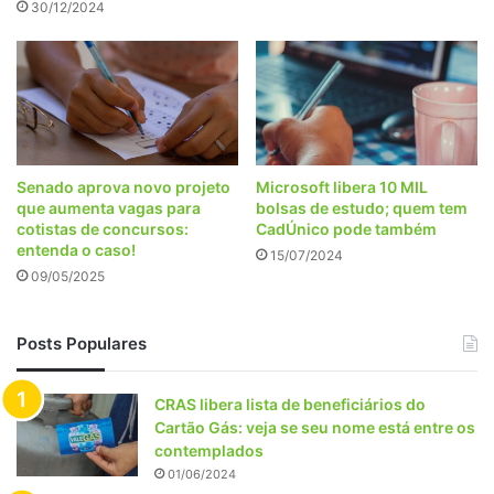
30/12/2024
Senado aprova novo projeto
Microsoft libera 10 MIL
que aumenta vagas para
bolsas de estudo; quem tem
cotistas de concursos:
CadÚnico pode também
entenda o caso!
15/07/2024
09/05/2025
Posts Populares
CRAS libera lista de beneficiários do
Cartão Gás: veja se seu nome está entre os
contemplados
01/06/2024