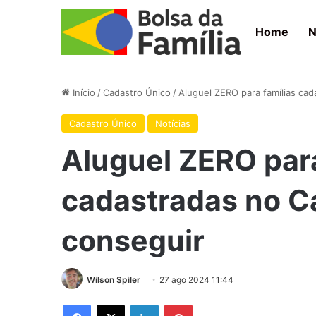
Home
N
Início
/
Cadastro Único
/
Aluguel ZERO para famílias ca
Cadastro Único
Notícias
Aluguel ZERO para
cadastradas no C
conseguir
Wilson Spiler
27 ago 2024 11:44
Facebook
X
Linkedin
Pinterest