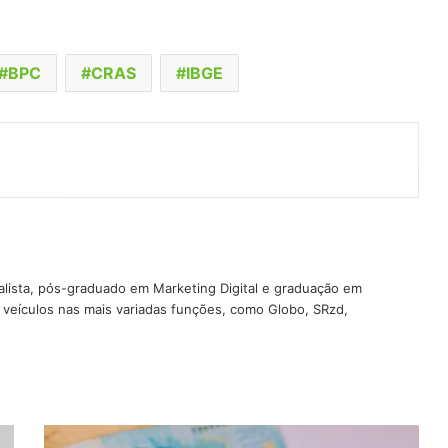
BPC
CRAS
IBGE
t
artilhar via e-mail
nalista, pós-graduado em Marketing Digital e graduação em
veículos nas mais variadas funções, como Globo, SRzd,
Sim,