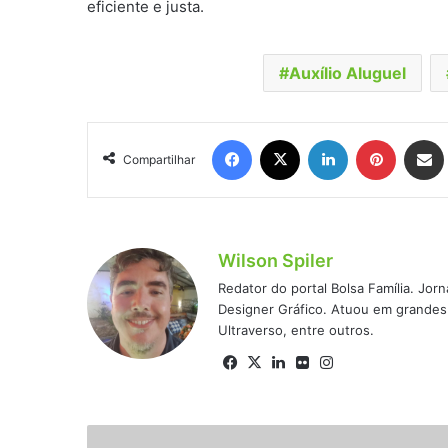
eficiente e justa.
Auxílio Aluguel
Facebook
X
Linkedin
Pinteres
Comp
Compartilhar
Wilson Spiler
Redator do portal Bolsa Família. Jor
Designer Gráfico. Atuou em grandes 
Ultraverso, entre outros.
Facebook
X
Linkedin
Flickr
Instagram
Casa