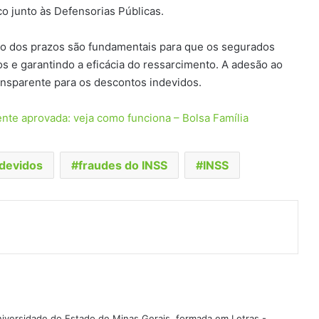
co junto às Defensorias Públicas.
o dos prazos são fundamentais para que os segurados
s e garantindo a eficácia do ressarcimento. A adesão ao
ransparente para os descontos indevidos.
ente aprovada: veja como funciona – Bolsa Família
devidos
fraudes do INSS
INSS
t
artilhar via e-mail
iversidade do Estado de Minas Gerais, formada em Letras -