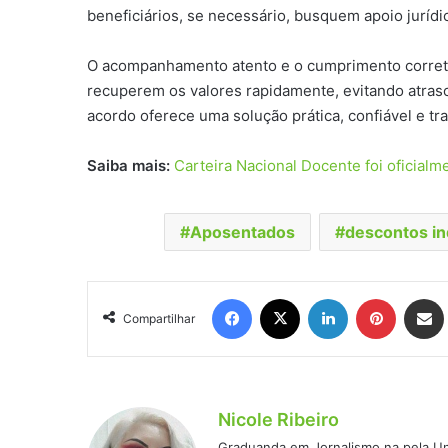
beneficiários, se necessário, busquem apoio jurídi
O acompanhamento atento e o cumprimento corret
recuperem os valores rapidamente, evitando atraso
acordo oferece uma solução prática, confiável e t
Saiba mais:
Carteira Nacional Docente foi oficialm
Aposentados
descontos in
Facebook
X
Linkedin
Pinteres
Comp
Compartilhar
Nicole Ribeiro
Graduanda em Jornalismo na pela Un