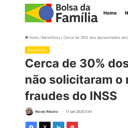
Home
N
Início
/
Benefícios
/
Cerca de 30% dos aposentados aind
Benefícios
Cerca de 30% dos
não solicitaram o
fraudes do INSS
Nicole Ribeiro
17 set 2025 5:41
Facebook
X
Linkedin
Pinterest