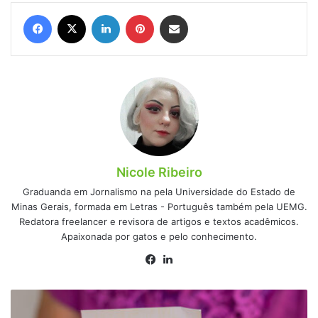
Facebook
X
Linkedin
Pinterest
Compartilhar via e-mail
Nicole Ribeiro
Graduanda em Jornalismo na pela Universidade do Estado de
Minas Gerais, formada em Letras - Português também pela UEMG.
Redatora freelancer e revisora de artigos e textos acadêmicos.
Apaixonada por gatos e pelo conhecimento.
Facebook
Linkedin
Cuidado:
atendentes