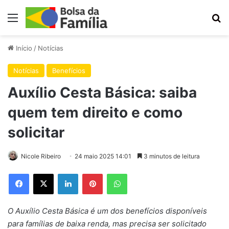
Menu
Pr
Início
/
Notícias
Notícias
Benefícios
Auxílio Cesta Básica: saiba
quem tem direito e como
solicitar
Nicole Ribeiro
24 maio 2025 14:01
3 minutos de leitura
Facebook
X
Linkedin
Pinterest
WhatsApp
O Auxílio Cesta Básica é um dos benefícios disponíveis
para famílias de baixa renda, mas precisa ser solicitado