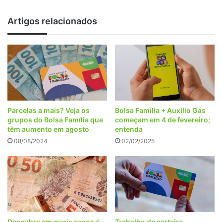
tem
data
Artigos relacionados
de
liberação!
Parcelas a mais? Veja os
Bolsa Família + Auxílio Gás
grupos do Bolsa Família que
começam em 4 de fevereiro;
têm aumento em agosto
entenda
08/08/2024
02/02/2025
Descubra em quais casos é
Trabalho de carteira