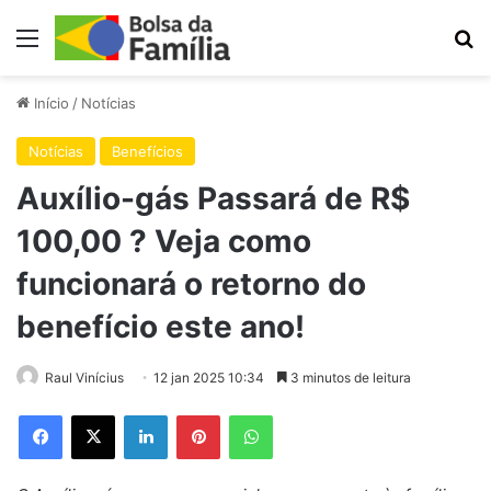
Menu
Pr
Início
/
Notícias
Notícias
Benefícios
Auxílio-gás Passará de R$
100,00 ? Veja como
funcionará o retorno do
benefício este ano!
Raul Vinícius
12 jan 2025 10:34
3 minutos de leitura
Facebook
X
Linkedin
Pinterest
WhatsApp