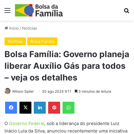
Menu
Pr
Início
/
Notícias
Notícias
Bolsa Família
Bolsa Família: Governo planeja
liberar Auxílio Gás para todos
– veja os detalhes
Wilson Spiler
30 ago 2024 9:11
3 minutos de leitura
Facebook
X
Linkedin
Pinterest
WhatsApp
O
Governo Federal
, sob a liderança do presidente Luiz
Inácio Lula da Silva, anunciou recentemente uma iniciativa