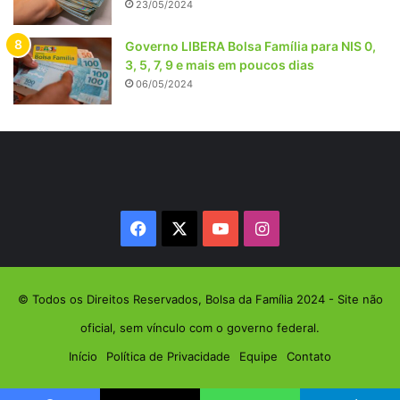
23/05/2024
Governo LIBERA Bolsa Família para NIS 0,
3, 5, 7, 9 e mais em poucos dias
06/05/2024
Facebook
X
YouTube
Instagram
© Todos os Direitos Reservados, Bolsa da Família 2024 - Site não
oficial, sem vínculo com o governo federal.
Início
Política de Privacidade
Equipe
Contato