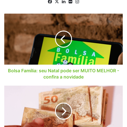
Facebook
X
Linkedin
Flickr
Instagram
Bolsa
Família:
seu
Natal
pode
ser
MUITO
MELHOR
-
confira
Bolsa Família: seu Natal pode ser MUITO MELHOR -
a
confira a novidade
novidade
Descubra
agora
quanto
você
tem
direito
a