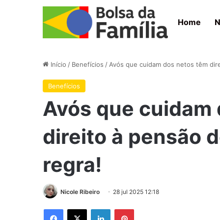
Home
N
Início
/
Benefícios
/
Avós que cuidam dos netos têm dire
Benefícios
Avós que cuidam 
direito à pensão 
regra!
Nicole Ribeiro
28 jul 2025 12:18
Facebook
X
Linkedin
Pinterest