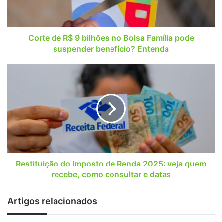
Bolsa
Família
pode
suspender
Corte de R$ 9 bilhões no Bolsa Família pode
benefício?
suspender benefício? Entenda
Entenda
Restituição
do
Imposto
de
Renda
2025:
veja
quem
recebe,
como
Restituição do Imposto de Renda 2025: veja quem
consultar
recebe, como consultar e datas
e
datas
Artigos relacionados