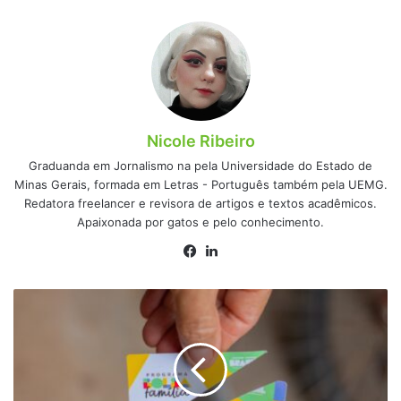
Nicole Ribeiro
Graduanda em Jornalismo na pela Universidade do Estado de
Minas Gerais, formada em Letras - Português também pela UEMG.
Redatora freelancer e revisora de artigos e textos acadêmicos.
Apaixonada por gatos e pelo conhecimento.
Facebook
Linkedin
Corte
de
R$
9
bilhões
no