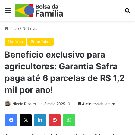
Menu
Pr
Início
/
Notícias
Notícias
Benefícios
Benefício exclusivo para
agricultores: Garantia Safra
paga até 6 parcelas de R$ 1,2
mil por ano!
Nicole Ribeiro
3 maio 2025 10:11
4 minutos de leitura
Facebook
X
Linkedin
Pinterest
WhatsApp