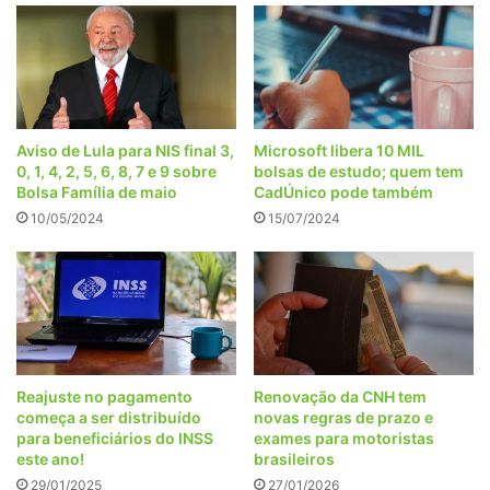
Aviso de Lula para NIS final 3,
Microsoft libera 10 MIL
0, 1, 4, 2, 5, 6, 8, 7 e 9 sobre
bolsas de estudo; quem tem
Bolsa Família de maio
CadÚnico pode também
10/05/2024
15/07/2024
Reajuste no pagamento
Renovação da CNH tem
começa a ser distribuído
novas regras de prazo e
para beneficiários do INSS
exames para motoristas
este ano!
brasileiros
29/01/2025
27/01/2026