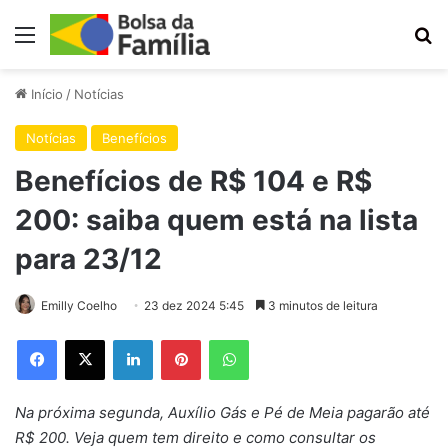
Menu
Pr
Início
/
Notícias
Notícias
Benefícios
Benefícios de R$ 104 e R$
200: saiba quem está na lista
para 23/12
Emilly Coelho
23 dez 2024 5:45
3 minutos de leitura
Facebook
X
Linkedin
Pinterest
WhatsApp
Na próxima segunda, Auxílio Gás e Pé de Meia pagarão até
R$ 200. Veja quem tem direito e como consultar os