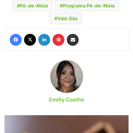
Pé-de-Meia
Programa Pé-de-Meia
Vale Gás
Facebook
X
Linkedin
Pinterest
Compartilhar via e-mail
Emilly Coelho
Até
segunda!
Bolsa