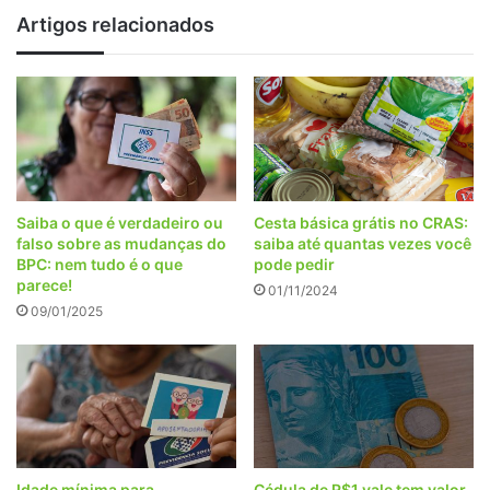
Artigos relacionados
Saiba o que é verdadeiro ou
Cesta básica grátis no CRAS:
falso sobre as mudanças do
saiba até quantas vezes você
BPC: nem tudo é o que
pode pedir
parece!
01/11/2024
09/01/2025
Idade mínima para
Cédula de R$1 vale tem valor