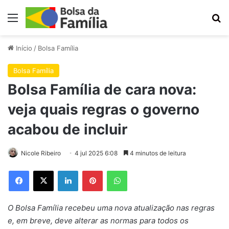
Menu
Pr
Início
/
Bolsa Família
Bolsa Família
Bolsa Família de cara nova:
veja quais regras o governo
acabou de incluir
Nicole Ribeiro
4 jul 2025 6:08
4 minutos de leitura
Facebook
X
Linkedin
Pinterest
WhatsApp
O Bolsa Família recebeu uma nova atualização nas regras
e, em breve, deve alterar as normas para todos os