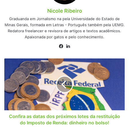
Nicole Ribeiro
Graduanda em Jornalismo na pela Universidade do Estado de
Minas Gerais, formada em Letras - Português também pela UEMG.
Redatora freelancer e revisora de artigos e textos acadêmicos.
Apaixonada por gatos e pelo conhecimento.
Facebook
Linkedin
Confira
as
datas
dos
próximos
lotes
da
restituição
do
Imposto
Confira as datas dos próximos lotes da restituição
de
do Imposto de Renda: dinheiro no bolso!
Renda: