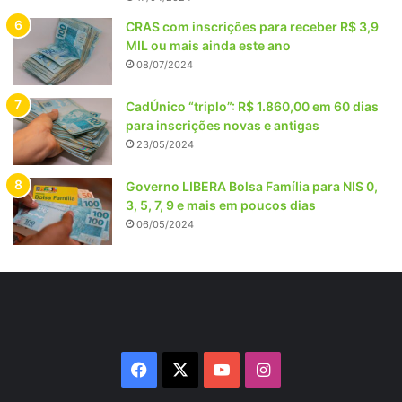
CRAS com inscrições para receber R$ 3,9
MIL ou mais ainda este ano
08/07/2024
CadÚnico “triplo”: R$ 1.860,00 em 60 dias
para inscrições novas e antigas
23/05/2024
Governo LIBERA Bolsa Família para NIS 0,
3, 5, 7, 9 e mais em poucos dias
06/05/2024
Facebook
X
YouTube
Instagram