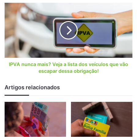
dinheiro
IPVA
no
nunca
bolso!
mais?
Veja
a
lista
dos
veículos
que
vão
IPVA nunca mais? Veja a lista dos veículos que vão
escapar
escapar dessa obrigação!
dessa
obrigação!
Artigos relacionados