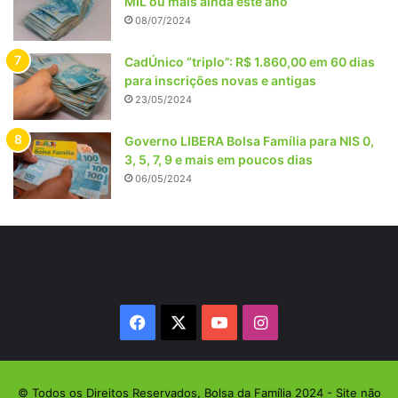
MIL ou mais ainda este ano
08/07/2024
CadÚnico “triplo”: R$ 1.860,00 em 60 dias
para inscrições novas e antigas
23/05/2024
Governo LIBERA Bolsa Família para NIS 0,
3, 5, 7, 9 e mais em poucos dias
06/05/2024
Facebook
X
YouTube
Instagram
© Todos os Direitos Reservados, Bolsa da Família 2024 - Site não