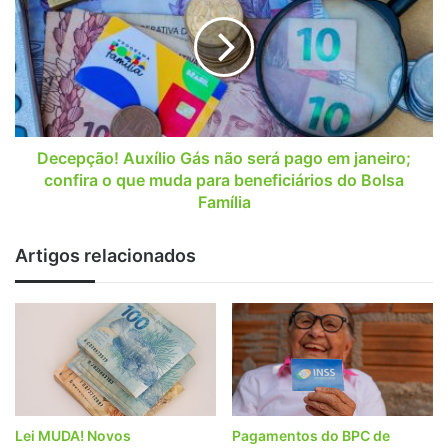
Gás
não
será
pago
em
janeiro;
confira
o
Decepção! Auxílio Gás não será pago em janeiro;
que
confira o que muda para beneficiários do Bolsa
muda
Família
para
beneficiários
Artigos relacionados
do
Bolsa
Família
Lei MUDA! Novos
Pagamentos do BPC de