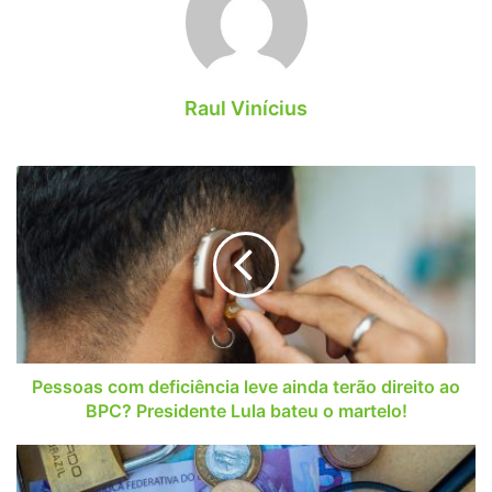
Raul Vinícius
Pessoas
com
deficiência
leve
ainda
terão
direito
ao
BPC?
Presidente
Pessoas com deficiência leve ainda terão direito ao
Lula
BPC? Presidente Lula bateu o martelo!
bateu
o
Decepção!
martelo!
Auxílio