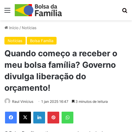
Menu
Pr
Início
/
Notícias
Notícias
Bolsa Família
Quando começo a receber o
meu bolsa família? Governo
divulga liberação do
orçamento!
Raul Vinícius
1 jan 2025 16:47
3 minutos de leitura
Facebook
X
Linkedin
Pinterest
WhatsApp