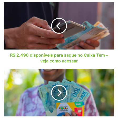
R$
2.490
disponíveis
para
saque
no
Caixa
Tem
–
veja
R$ 2.490 disponíveis para saque no Caixa Tem –
como
veja como acessar
acessar
Bolsa
Família
turbinado!
Lula
autoriza
antecipação
e
benefício
extra