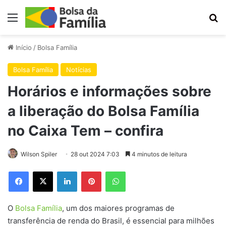
Menu
Pr
Início
/
Bolsa Família
Bolsa Família
Notícias
Horários e informações sobre
a liberação do Bolsa Família
no Caixa Tem – confira
Wilson Spiler
28 out 2024 7:03
4 minutos de leitura
Facebook
X
Linkedin
Pinterest
WhatsApp
O
Bolsa Família
, um dos maiores programas de
transferência de renda do Brasil, é essencial para milhões