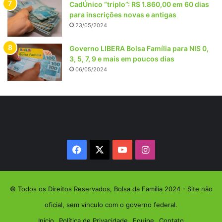
CadÚnico “triplo”: R$ 1.860,00 em 60 dias
para inscrições novas e antigas
23/05/2024
Governo LIBERA Bolsa Família para NIS 0,
3, 5, 7, 9 e mais em poucos dias
06/05/2024
Facebook
X
YouTube
Instagram
© Todos os Direitos Reservados, Bolsa da Família 2024 - Site não
oficial, sem vínculo com o governo federal.
Início
Política de Privacidade
Equipe
Contato