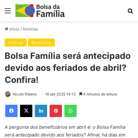
Menu
Pr
Início
/
Notícias
Notícias
Benefícios
Bolsa Família será antecipado
devido aos feriados de abril?
Confira!
Nicole Ribeiro
16 abr 2025 14:13
4 minutos de leitura
Facebook
X
Linkedin
Pinterest
WhatsApp
A pergunta dos beneficiários em abril é: o Bolsa Família
será antecipado devido aos feriados? Afinal, há dias em