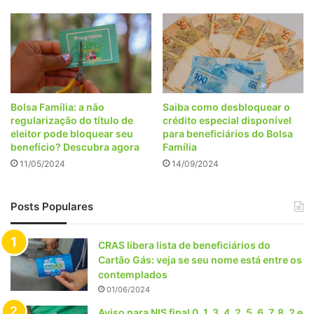
Bolsa Família: a não
Saiba como desbloquear o
regularização do título de
crédito especial disponível
eleitor pode bloquear seu
para beneficiários do Bolsa
benefício? Descubra agora
Família
11/05/2024
14/09/2024
Posts Populares
CRAS libera lista de beneficiários do
Cartão Gás: veja se seu nome está entre os
contemplados
01/06/2024
Aviso para NIS final 0, 1, 3, 4, 2, 5, 6, 7, 8, 2 e