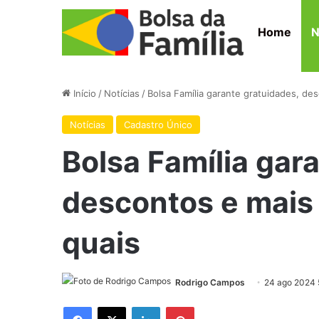
Home
N
Início
/
Notícias
/
Bolsa Família garante gratuidades, de
Notícias
Cadastro Único
Bolsa Família gar
descontos e mais
quais
Rodrigo Campos
24 ago 2024 
Facebook
X
Linkedin
Pinterest