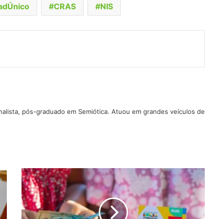
adÚnico
CRAS
NIS
t
artilhar via e-mail
ornalista, pós-graduado em Semiótica. Atuou em grandes veículos de
Justiça
pode
bloquear
conta
do