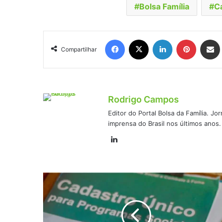
Bolsa Família
C
Facebook
X
Linkedin
Pinteres
Comp
Compartilhar
Rodrigo Campos
Editor do Portal Bolsa da Família. J
imprensa do Brasil nos últimos anos.
Linkedin
O
CRAS
está
de
olho