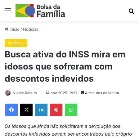
Menu
Pr
Início
/
Notícias
Notícias
Busca ativa do INSS mira em
idosos que sofreram com
descontos indevidos
Nicole Ribeiro
14 nov 2025 12:37
4 minutos de leitura
Facebook
X
Linkedin
Pinterest
WhatsApp
Os idosos que ainda não solicitaram a devolução dos
descontos indevidos devem ser encontrados pelo próprio