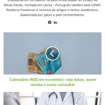
Graduanda em Jornalismo na pela Universidade do Estado de
Minas Gerais, formada em Letras - Português também pela UEMG.
Redatora freelancer e revisora de artigos e textos acadêmicos.
Apaixonada por gatos e pelo conhecimento.
Facebook
Linkedin
Calendário
INSS
em
novembro:
veja
datas,
quem
recebe
e
como
Calendário INSS em novembro: veja datas, quem
consultar
recebe e como consultar
Saiba
como
continuar