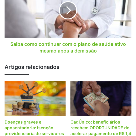
com
o
plano
de
saúde
ativo
mesmo
Saiba como continuar com o plano de saúde ativo
após
mesmo após a demissão
a
demissão
Artigos relacionados
Doenças graves e
CadÚnico: beneficiários
aposentadoria: isenção
recebem OPORTUNIDADE de
previdenciária de servidores
acelerar pagamento de R$ 1,4