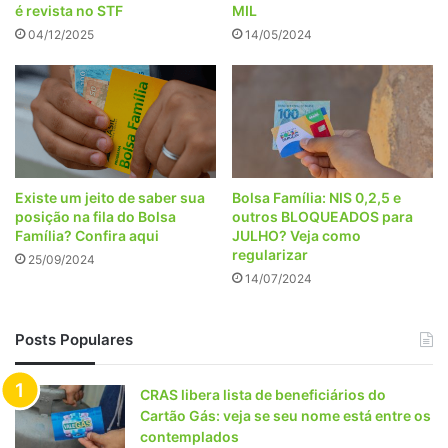
é revista no STF
MIL
04/12/2025
14/05/2024
Existe um jeito de saber sua
Bolsa Família: NIS 0,2,5 e
posição na fila do Bolsa
outros BLOQUEADOS para
Família? Confira aqui
JULHO? Veja como
regularizar
25/09/2024
14/07/2024
Posts Populares
CRAS libera lista de beneficiários do
Cartão Gás: veja se seu nome está entre os
contemplados