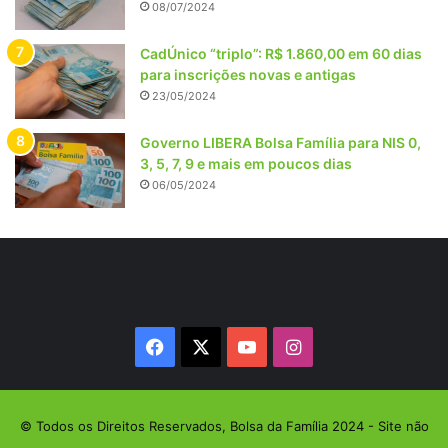
08/07/2024
CadÚnico “triplo”: R$ 1.860,00 em 60 dias
para inscrições novas e antigas
23/05/2024
Governo LIBERA Bolsa Família para NIS 0,
3, 5, 7, 9 e mais em poucos dias
06/05/2024
Facebook
X
YouTube
Instagram
© Todos os Direitos Reservados, Bolsa da Família 2024 - Site não