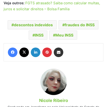
Veja outros:
FGTS atrasado? Saiba como calcular multas,
juros e solicitar direitos – Bolsa Família
descontos indevidos
fraudes do INSS
INSS
Meu INSS
Facebook
X
Linkedin
Pinterest
Compartilhar via e-mail
Nicole Ribeiro