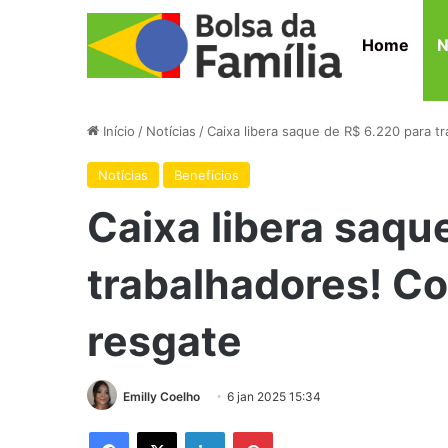
Home
N
Início
/
Notícias
/
Caixa libera saque de R$ 6.220 para t
Notícias
Benefícios
Caixa libera saqu
trabalhadores! Co
resgate
Emilly Coelho
6 jan 2025 15:34
Facebook
X
Linkedin
Pinterest