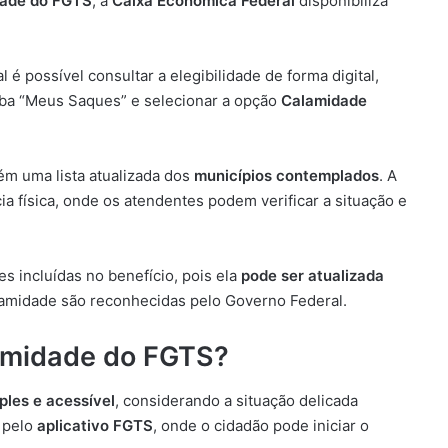
ade do FGTS
, a
Caixa Econômica Federal
disponibiliza
al é possível consultar a elegibilidade de forma digital,
 aba “Meus Saques” e selecionar a opção
Calamidade
tém uma lista atualizada dos
municípios contemplados
. A
 física, onde os atendentes podem verificar a situação e
s incluídas no benefício, pois ela
pode ser atualizada
lamidade são reconhecidas pelo Governo Federal.
lamidade do FGTS?
ples e acessível
, considerando a situação delicada
é pelo
aplicativo FGTS
, onde o cidadão pode iniciar o