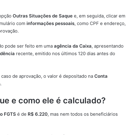
 opção
Outras Situações de Saque
e, em seguida, clicar em
rmulário com
informações pessoais
, como CPF e endereço,
provação.
ido pode ser feito em uma
agência da Caixa
, apresentando
idência
recente, emitido nos últimos 120 dias antes do
m caso de aprovação, o valor é depositado na
Conta
m
.
ue e como ele é calculado?
do FGTS
é de
R$ 6.220
, mas nem todos os beneficiários