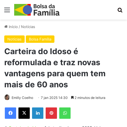
Menu
Pr
Início
/
Notícias
Notícias
Bolsa Família
Carteira do Idoso é
reformulada e traz novas
vantagens para quem tem
mais de 60 anos
Emilly Coelho
7 jan 2025 14:30
2 minutos de leitura
Facebook
X
Linkedin
Pinterest
WhatsApp