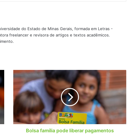
iversidade do Estado de Minas Gerais, formada em Letras -
ra freelancer e revisora de artigos e textos acadêmicos.
imento.
Bolsa
família
pode
liberar
pagamentos
extras
até
o
fim
de
Bolsa família pode liberar pagamentos