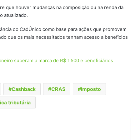
re que houver mudanças na composição ou na renda da
o atualizado.
ortância do CadÚnico como base para ações que promovem
indo que os mais necessitados tenham acesso a benefícios
aneiro superam a marca de R$ 1.500 e beneficiários
Cashback
CRAS
Imposto
tica tributária
t
artilhar via e-mail