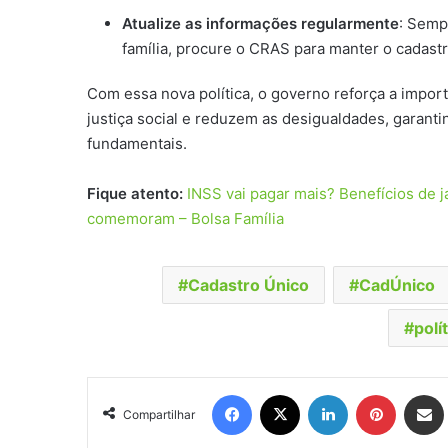
Atualize as informações regularmente
: Semp
família, procure o CRAS para manter o cadastr
Com essa nova política, o governo reforça a imp
justiça social e reduzem as desigualdades, garant
fundamentais.
Fique atento:
INSS vai pagar mais? Benefícios de j
comemoram – Bolsa Família
Cadastro Único
CadÚnico
polí
Facebook
X
Linkedin
Pinteres
Comp
Compartilhar