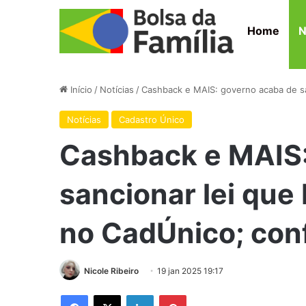
Home
N
Início
/
Notícias
/
Cashback e MAIS: governo acaba de san
Notícias
Cadastro Único
Cashback e MAIS:
sancionar lei que 
no CadÚnico; conf
Nicole Ribeiro
19 jan 2025 19:17
Facebook
X
Linkedin
Pinterest