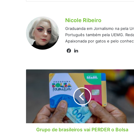
Nicole Ribeiro
Graduanda em Jornalismo na pela Un
Português também pela UEMG. Redato
Apaixonada por gatos e pelo conhec
Facebook
Linkedin
Grupo
de
brasileiros
vai
PERDER
o
Bolsa
Família
e
Auxílio
Grupo de brasileiros vai PERDER o Bolsa