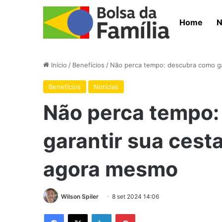
Home
N
Início
/
Benefícios
/
Não perca tempo: descubra como ga
Benefícios
Notícias
Não perca tempo:
garantir sua cest
agora mesmo
Wilson Spiler
8 set 2024 14:06
Facebook
X
Linkedin
Pinterest