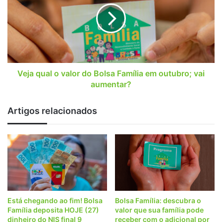
valor
do
Bolsa
Família
em
outubro;
vai
Veja qual o valor do Bolsa Família em outubro; vai
aumentar?
aumentar?
Artigos relacionados
Está chegando ao fim! Bolsa
Bolsa Família: descubra o
Família deposita HOJE (27)
valor que sua família pode
dinheiro do NIS final 9
receber com o adicional por