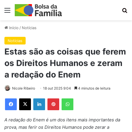
Menu
Pr
Início
/
Notícias
Notícias
Estas são as coisas que ferem
os Direitos Humanos e zeram
a redação do Enem
Nicole Ribeiro
18 out 2025 9:04
4 minutos de leitura
Facebook
X
Linkedin
Pinterest
WhatsApp
A redação do Enem é um dos itens mais importantes da
prova, mas ferir os Direitos Humanos pode zerar a