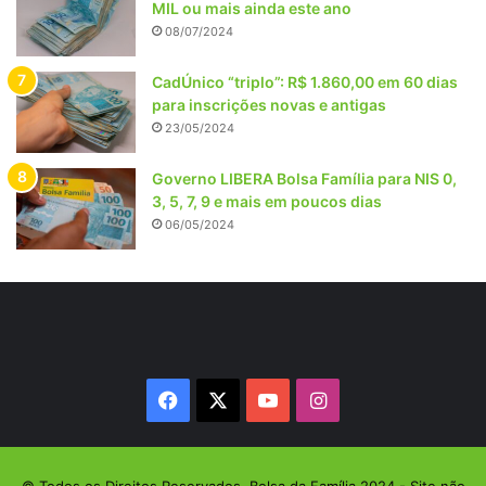
MIL ou mais ainda este ano
08/07/2024
CadÚnico “triplo”: R$ 1.860,00 em 60 dias
para inscrições novas e antigas
23/05/2024
Governo LIBERA Bolsa Família para NIS 0,
3, 5, 7, 9 e mais em poucos dias
06/05/2024
Facebook
X
YouTube
Instagram