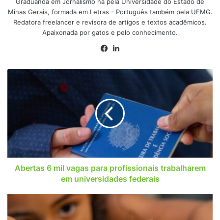
Graduanda em Jornalismo na pela Universidade do Estado de
Minas Gerais, formada em Letras - Português também pela UEMG.
Redatora freelancer e revisora de artigos e textos acadêmicos.
Apaixonada por gatos e pelo conhecimento.
Facebook
Linkedin
Abertas
6
mil
vagas
para
profissionais
trabalharem
em
universidades
federais
Abertas 6 mil vagas para profissionais trabalharem
em universidades federais
Veja
qual
o