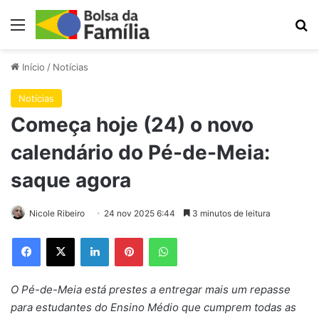
Menu
Pr
Início
/
Notícias
Notícias
Começa hoje (24) o novo
calendário do Pé-de-Meia:
saque agora
Nicole Ribeiro
24 nov 2025 6:44
3 minutos de leitura
Facebook
X
Linkedin
Pinterest
WhatsApp
O Pé-de-Meia está prestes a entregar mais um repasse
para estudantes do Ensino Médio que cumprem todas as