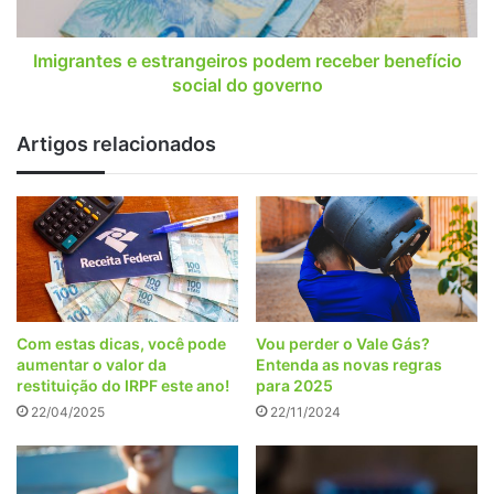
do
governo
Imigrantes e estrangeiros podem receber benefício
social do governo
Artigos relacionados
Com estas dicas, você pode
Vou perder o Vale Gás?
aumentar o valor da
Entenda as novas regras
restituição do IRPF este ano!
para 2025
22/04/2025
22/11/2024