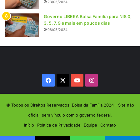
23/05/2024
Governo LIBERA Bolsa Família para NIS 0,
3, 5, 7, 9 e mais em poucos dias
06/05/2024
Facebook
X
YouTube
Instagram
© Todos os Direitos Reservados, Bolsa da Família 2024 - Site não
oficial, sem vínculo com o governo federal.
Início
Política de Privacidade
Equipe
Contato