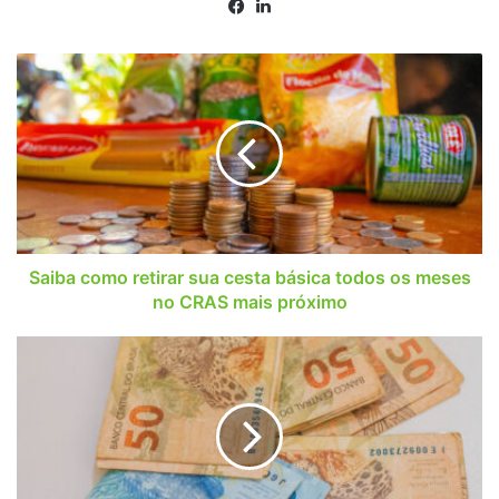
Facebook
Linkedin
Saiba
como
retirar
sua
cesta
básica
todos
os
meses
no
Saiba como retirar sua cesta básica todos os meses
CRAS
no CRAS mais próximo
mais
próximo
Imigrantes
e
estrangeiros
podem
receber
benefício
social