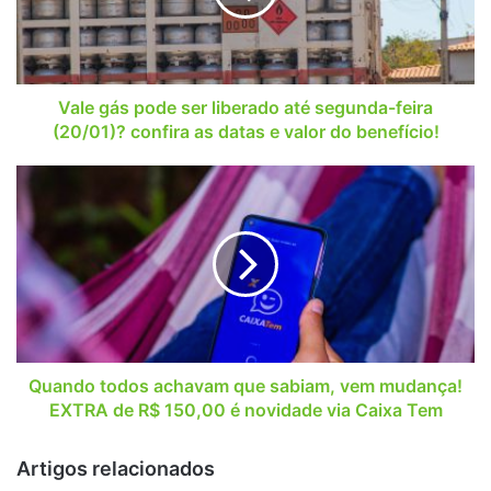
até
segunda-
feira
(20/01)?
confira
Vale gás pode ser liberado até segunda-feira
as
(20/01)? confira as datas e valor do benefício!
datas
e
Quando
valor
todos
do
achavam
benefício!
que
sabiam,
vem
mudança!
EXTRA
de
R$
Quando todos achavam que sabiam, vem mudança!
150,00
EXTRA de R$ 150,00 é novidade via Caixa Tem
é
novidade via Caixa
Artigos relacionados
Tem