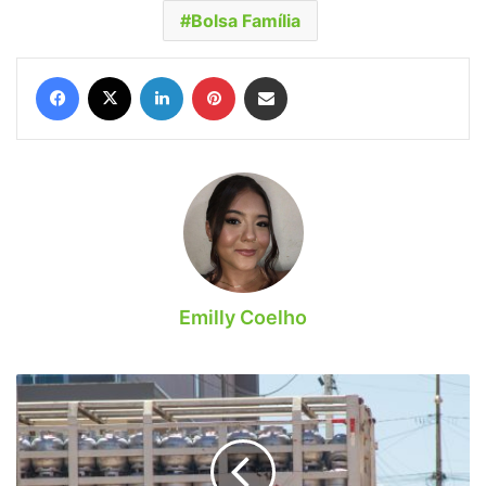
Bolsa Família
Facebook
X
Linkedin
Pinterest
Compartilhar via e-mail
Emilly Coelho
Vale
gás
pode
ser
liberado