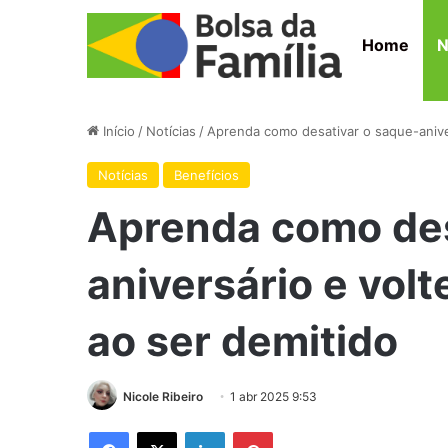
Home
N
Início
/
Notícias
/
Aprenda como desativar o saque-anive
Notícias
Benefícios
Aprenda como des
aniversário e vol
ao ser demitido
Nicole Ribeiro
1 abr 2025 9:53
Facebook
X
Linkedin
Pinterest