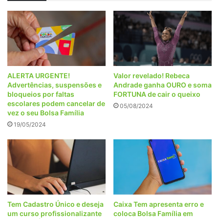
ALERTA URGENTE!
Valor revelado! Rebeca
Advertências, suspensões e
Andrade ganha OURO e soma
bloqueios por faltas
FORTUNA de cair o queixo
escolares podem cancelar de
05/08/2024
vez o seu Bolsa Família
19/05/2024
Tem Cadastro Único e deseja
Caixa Tem apresenta erro e
um curso profissionalizante
coloca Bolsa Família em