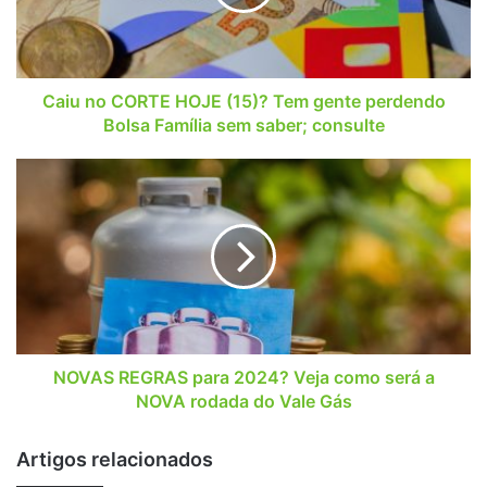
Tem
gente
perdendo
Bolsa
Família
Caiu no CORTE HOJE (15)? Tem gente perdendo
sem
Bolsa Família sem saber; consulte
saber;
consulte
NOVAS
REGRAS
para
2024?
Veja
como
será
a
NOVA
rodada
NOVAS REGRAS para 2024? Veja como será a
do
NOVA rodada do Vale Gás
Vale
Gás
Artigos relacionados