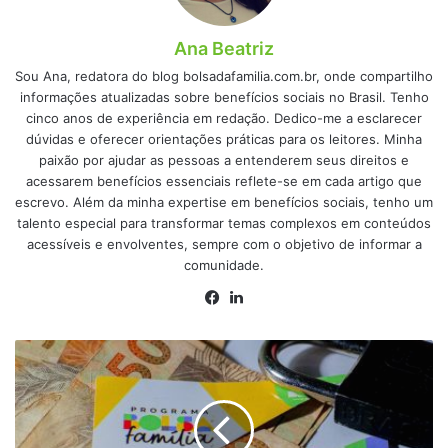
Ana Beatriz
Sou Ana, redatora do blog bolsadafamilia.com.br, onde compartilho
informações atualizadas sobre benefícios sociais no Brasil. Tenho
cinco anos de experiência em redação. Dedico-me a esclarecer
dúvidas e oferecer orientações práticas para os leitores. Minha
paixão por ajudar as pessoas a entenderem seus direitos e
acessarem benefícios essenciais reflete-se em cada artigo que
escrevo. Além da minha expertise em benefícios sociais, tenho um
talento especial para transformar temas complexos em conteúdos
acessíveis e envolventes, sempre com o objetivo de informar a
comunidade.
Facebook
Linkedin
Caiu
no
CORTE
HOJE
(15)?