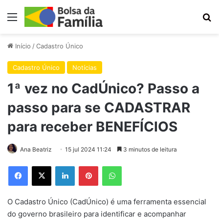
Menu
Pr
Início
/
Cadastro Único
Cadastro Único
Notícias
1ª vez no CadÚnico? Passo a
passo para se CADASTRAR
para receber BENEFÍCIOS
Ana Beatriz
15 jul 2024 11:24
3 minutos de leitura
Facebook
X
Linkedin
Pinterest
WhatsApp
O Cadastro Único (CadÚnico) é uma ferramenta essencial
do governo brasileiro para identificar e acompanhar