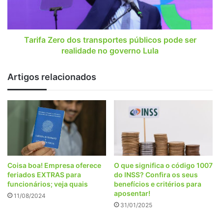
ser
realidade
no
governo
Tarifa Zero dos transportes públicos pode ser
Lula
realidade no governo Lula
Artigos relacionados
Coisa boa! Empresa oferece
O que significa o código 1007
feriados EXTRAS para
do INSS? Confira os seus
funcionários; veja quais
benefícios e critérios para
aposentar!
11/08/2024
31/01/2025