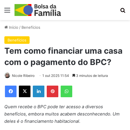
Menu
Pr
Início
/
Benefícios
Benefícios
Tem como financiar uma casa
com o pagamento do BPC?
Nicole Ribeiro
1 out 2025 11:54
3 minutos de leitura
Facebook
X
Linkedin
Pinterest
WhatsApp
Quem recebe o BPC pode ter acesso a diversos
benefícios, embora muitos acabem desconhecendo. Um
deles é o financiamento habitacional.