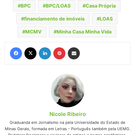
BPC
BPC/LOAS
Casa Própria
financiamento de imóveis
LOAS
MCMV
Minha Casa Minha Vida
Facebook
X
Linkedin
Pinterest
Compartilhar via e-mail
Nicole Ribeiro
Graduanda em Jornalismo na pela Universidade do Estado de
Minas Gerais, formada em Letras - Português também pela UEMG.
Redatora freelancer e revisora de artigos e textos acadêmicos.