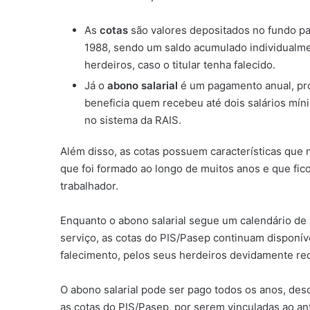
As
cotas
são valores depositados no fundo pa
1988, sendo um saldo acumulado individualme
herdeiros, caso o titular tenha falecido.
Já o
abono salarial
é um pagamento anual, pro
beneficia quem recebeu até dois salários mín
no sistema da RAIS.
Além disso, as cotas possuem características que
que foi formado ao longo de muitos anos e que fic
trabalhador.
Enquanto o abono salarial segue um calendário de 
serviço, as cotas do PIS/Pasep continuam disponívei
falecimento, pelos seus herdeiros devidamente re
O abono salarial pode ser pago todos os anos, des
as cotas do PIS/Pasep, por serem vinculadas ao ant