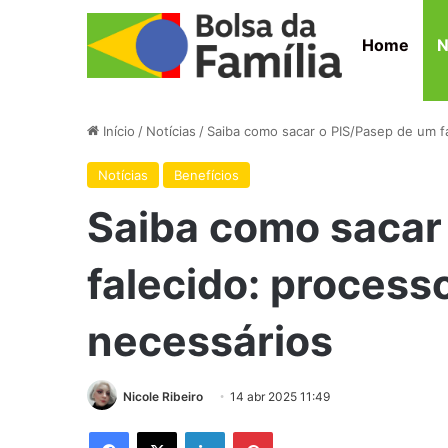
Home
N
Início
/
Notícias
/
Saiba como sacar o PIS/Pasep de um f
Notícias
Benefícios
Saiba como sacar
falecido: proces
necessários
Nicole Ribeiro
14 abr 2025 11:49
Facebook
X
Linkedin
Pinterest