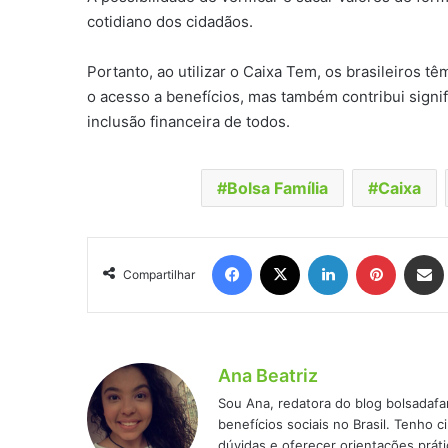
cotidiano dos cidadãos.
Portanto, ao utilizar o Caixa Tem, os brasileiros
o acesso a benefícios, mas também contribui signif
inclusão financeira de todos.
Bolsa Família
Caixa
Facebook
X
Linkedin
Pinteres
Comp
Compartilhar
Ana Beatriz
Sou Ana, redatora do blog bolsadafa
benefícios sociais no Brasil. Tenho
dúvidas e oferecer orientações práti