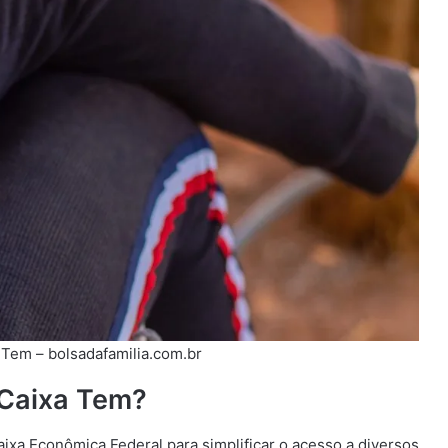
 Tem – bolsadafamilia.com.br
 Caixa Tem?
aixa Econômica Federal para simplificar o acesso a diversos