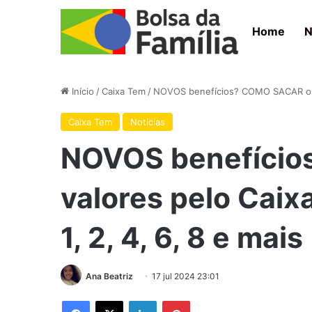
Home
N
Início
/
Caixa Tem
/
NOVOS benefícios? COMO SACAR os va
Caixa Tem
Notícias
NOVOS benefíci
valores pelo Caix
1, 2, 4, 6, 8 e mais
Ana Beatriz
17 jul 2024 23:01
Facebook
X
Linkedin
Pinterest