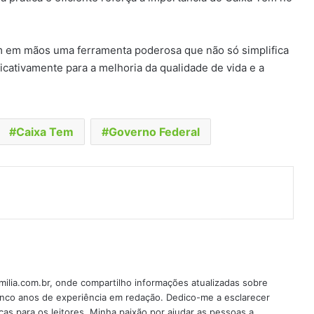
 têm em mãos uma ferramenta poderosa que não só simplifica
icativamente para a melhoria da qualidade de vida e a
Caixa Tem
Governo Federal
t
artilhar via e-mail
milia.com.br, onde compartilho informações atualizadas sobre
 cinco anos de experiência em redação. Dedico-me a esclarecer
cas para os leitores. Minha paixão por ajudar as pessoas a