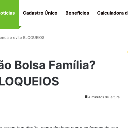
otícias
Cadastro Único
Benefícios
Calculadora d
prenda e evite BLOQUEIOS
o Bolsa Família?
 BLOQUEIOS
4 minutos de leitura
a, quem tem direito, como desbloquear e as formas de uso