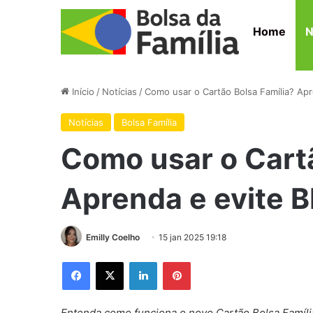
Home
N
Início
/
Notícias
/
Como usar o Cartão Bolsa Família? A
Notícias
Bolsa Família
Como usar o Cartã
Aprenda e evite
Emilly Coelho
15 jan 2025 19:18
Facebook
X
Linkedin
Pinterest
Entenda como funciona o novo Cartão Bolsa Famíli