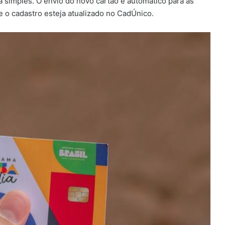
 simples. O envio do novo cartão é automático para as
e o cadastro esteja atualizado no CadÚnico.