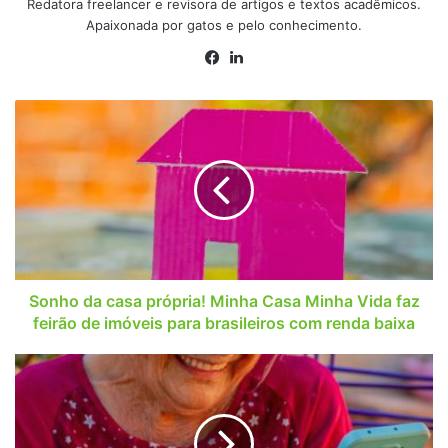
Redatora freelancer e revisora de artigos e textos acadêmicos.
Apaixonada por gatos e pelo conhecimento.
Facebook
Linkedin
Sonho
da
casa
própria!
Minha
Casa
Minha
Vida
faz
feirão
Sonho da casa própria! Minha Casa Minha Vida faz
de
feirão de imóveis para brasileiros com renda baixa
imóveis
para
Governo
brasileiros
emite
com
alerta
renda
para
baixa
usuários