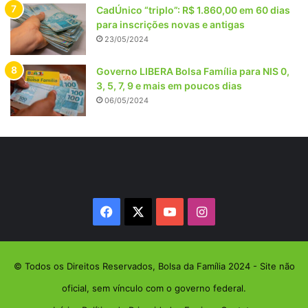
CadÚnico “triplo”: R$ 1.860,00 em 60 dias
para inscrições novas e antigas
23/05/2024
Governo LIBERA Bolsa Família para NIS 0,
3, 5, 7, 9 e mais em poucos dias
06/05/2024
Facebook
X
YouTube
Instagram
© Todos os Direitos Reservados, Bolsa da Família 2024 - Site não
oficial, sem vínculo com o governo federal.