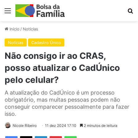
Menu
Pr
Início
/
Notícias
Notícias
Cadastro Único
Não consigo ir ao CRAS,
posso atualizar o CadÚnico
pelo celular?
A atualização do CadÚnico é um processo
obrigatório, mas muitas pessoas podem não
conseguir comparecer pessoalmente para fazer
isso.
Nicole Ribeiro
11 dez 2024 17:10
2 minutos de leitura
Facebook
X
Linkedin
Pinterest
WhatsApp