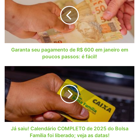
pagamento
de
R$
600
em
janeiro
em
poucos
Garanta seu pagamento de R$ 600 em janeiro em
passos:
poucos passos: é fácil!
é
fácil!
Já
saiu!
Calendário
COMPLETO
de
2025
do
Bolsa
Família
foi
Já saiu! Calendário COMPLETO de 2025 do Bolsa
liberado;
Família foi liberado; veja as datas!