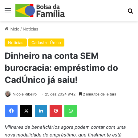
Menu
Pr
Início
/
Notícias
Notícias
Cadastro Único
Dinheiro na conta SEM
burocracia: empréstimo do
CadÚnico já saiu!
Nicole Ribeiro
25 dez 2024 9:42
2 minutos de leitura
Facebook
X
Linkedin
Pinterest
WhatsApp
Milhares de beneficiários agora podem contar com uma
nova modalidade de empréstimo, que finalmente está