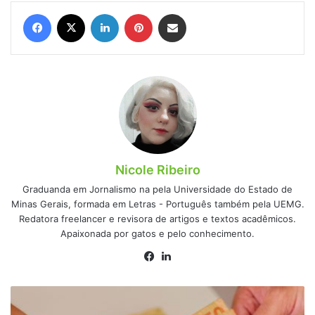
Facebook
X
Linkedin
Pinterest
Compartilhar via e-mail
Nicole Ribeiro
Graduanda em Jornalismo na pela Universidade do Estado de
Minas Gerais, formada em Letras - Português também pela UEMG.
Redatora freelancer e revisora de artigos e textos acadêmicos.
Apaixonada por gatos e pelo conhecimento.
Facebook
Linkedin
Garanta
seu