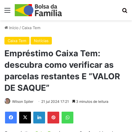
Menu
Pr
Início
/
Caixa Tem
Caixa Tem
Notícias
Empréstimo Caixa Tem:
descubra como verificar as
parcelas restantes E “VALOR
DE SAQUE”
Wilson Spiler
21 jul 2024 17:21
3 minutos de leitura
Facebook
X
Linkedin
Pinterest
WhatsApp