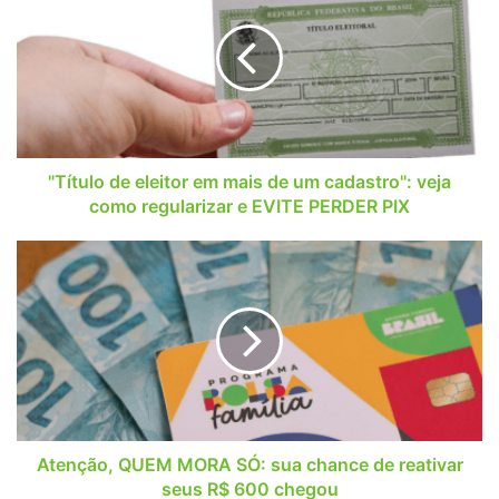
eleitor
em
mais
de
um
cadastro":
veja
como
"Título de eleitor em mais de um cadastro": veja
regularizar
como regularizar e EVITE PERDER PIX
e
EVITE
Atenção,
PERDER
QUEM
PIX
MORA
SÓ:
sua
chance
de
reativar
seus
R$
Atenção, QUEM MORA SÓ: sua chance de reativar
600
seus R$ 600 chegou