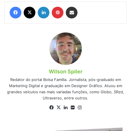
Facebook
X
Linkedin
Pinterest
Compartilhar via e-mail
Wilson Spiler
Redator do portal Bolsa Família. Jornalista, pós-graduado em
Marketing Digital e graduação em Designer Gráfico. Atuou em
grandes veículos nas mais variadas funções, como Globo, SRzd,
Ultraverso, entre outros.
Facebook
X
Linkedin
Flickr
Instagram
"Título
de