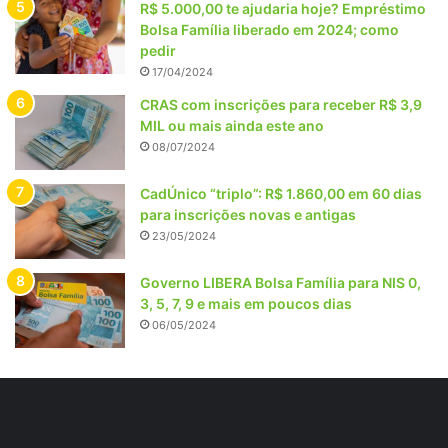
R$ 5.000,00 te ajudaria hoje? Empréstimo
Bolsa Família liberado em 2024; como
pedir
17/04/2024
CRAS com inscrições para receber R$ 3,9
MIL ou mais ainda este ano
08/07/2024
CadÚnico “triplo”: R$ 1.860,00 em 60 dias
para inscrições novas e antigas
23/05/2024
Governo LIBERA Bolsa Família para NIS 0,
3, 5, 7, 9 e mais em poucos dias
06/05/2024