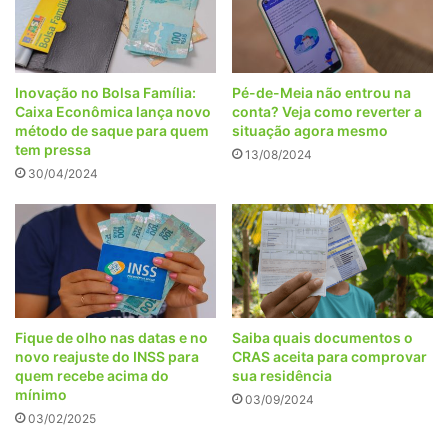
Inovação no Bolsa Família:
Pé-de-Meia não entrou na
Caixa Econômica lança novo
conta? Veja como reverter a
método de saque para quem
situação agora mesmo
tem pressa
13/08/2024
30/04/2024
Fique de olho nas datas e no
Saiba quais documentos o
novo reajuste do INSS para
CRAS aceita para comprovar
quem recebe acima do
sua residência
mínimo
03/09/2024
03/02/2025