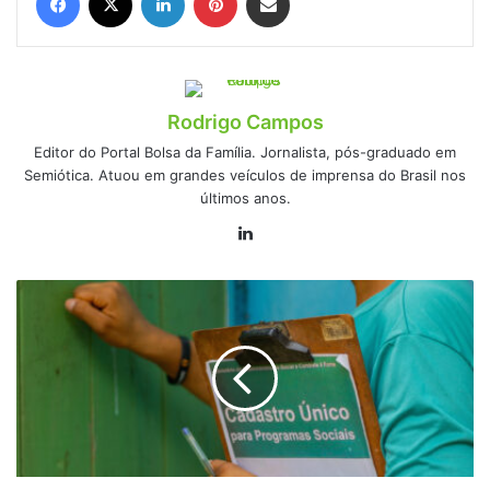
Rodrigo Campos
Editor do Portal Bolsa da Família. Jornalista, pós-graduado em
Semiótica. Atuou em grandes veículos de imprensa do Brasil nos
últimos anos.
Linkedin
Bolsa
Família
em
abril:
proteja
seu
benefício!
Regularização
URGENTE