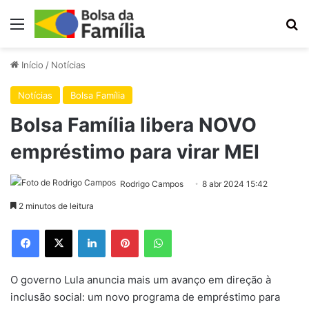
Menu
Pr
Início
/
Notícias
Notícias
Bolsa Família
Bolsa Família libera NOVO
empréstimo para virar MEI
Rodrigo Campos
8 abr 2024 15:42
2 minutos de leitura
Facebook
X
Linkedin
Pinterest
WhatsApp
O governo Lula anuncia mais um avanço em direção à
inclusão social: um novo programa de empréstimo para