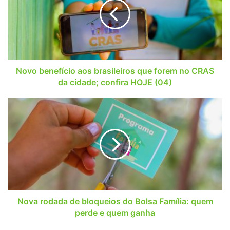
brasileiros
que
forem
no
CRAS
da
cidade;
Novo benefício aos brasileiros que forem no CRAS
confira
da cidade; confira HOJE (04)
HOJE
(04)
Nova
rodada
de
bloqueios
do
Bolsa
Família:
quem
perde
e
Nova rodada de bloqueios do Bolsa Família: quem
quem
perde e quem ganha
ganha