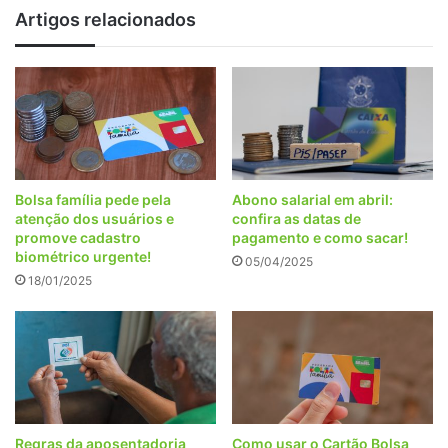
Artigos relacionados
Bolsa família pede pela
Abono salarial em abril:
atenção dos usuários e
confira as datas de
promove cadastro
pagamento e como sacar!
biométrico urgente!
05/04/2025
18/01/2025
Regras da aposentadoria
Como usar o Cartão Bolsa