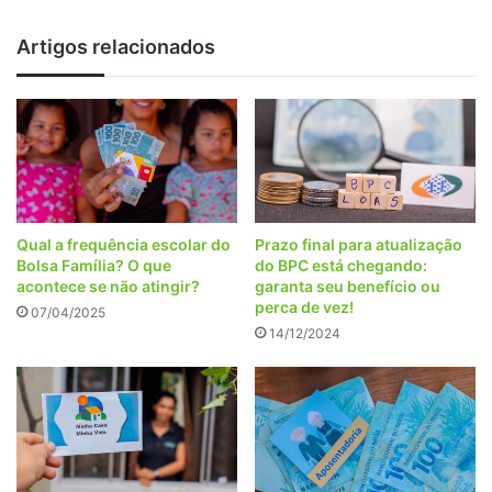
PREJUDICADOS
-
Artigos relacionados
entenda
Qual a frequência escolar do
Prazo final para atualização
Bolsa Família? O que
do BPC está chegando:
acontece se não atingir?
garanta seu benefício ou
perca de vez!
07/04/2025
14/12/2024