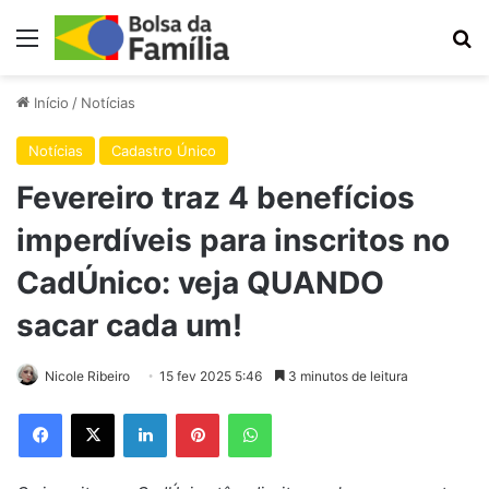
Menu
Pr
Início
/
Notícias
Notícias
Cadastro Único
Fevereiro traz 4 benefícios
imperdíveis para inscritos no
CadÚnico: veja QUANDO
sacar cada um!
Nicole Ribeiro
15 fev 2025 5:46
3 minutos de leitura
Facebook
X
Linkedin
Pinterest
WhatsApp