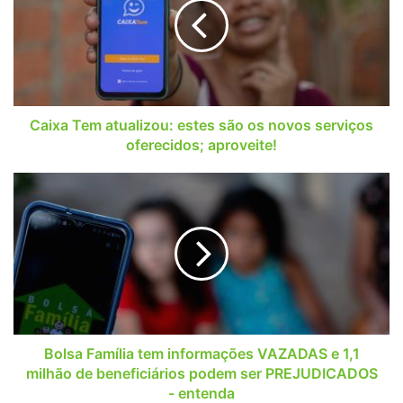
estes
são
os
novos
serviços
oferecidos;
aproveite!
Caixa Tem atualizou: estes são os novos serviços
oferecidos; aproveite!
Bolsa
Família
tem
informações
VAZADAS
e
1,1
milhão
de
beneficiários
Bolsa Família tem informações VAZADAS e 1,1
podem
milhão de beneficiários podem ser PREJUDICADOS
ser
- entenda