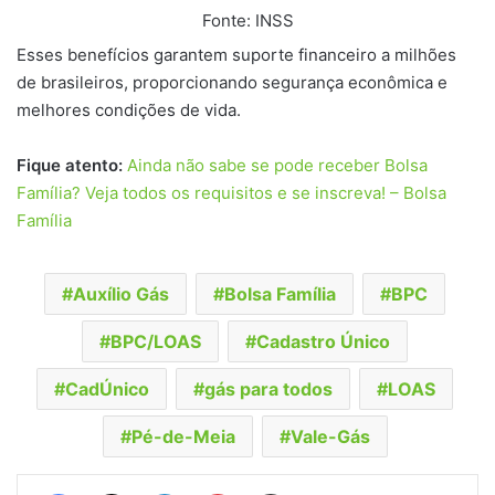
Fonte: INSS
Esses benefícios garantem suporte financeiro a milhões
de brasileiros, proporcionando segurança econômica e
melhores condições de vida.
Fique atento:
Ainda não sabe se pode receber Bolsa
Família? Veja todos os requisitos e se inscreva! – Bolsa
Família
Auxílio Gás
Bolsa Família
BPC
BPC/LOAS
Cadastro Único
CadÚnico
gás para todos
LOAS
Pé-de-Meia
Vale-Gás
Facebook
X
Linkedin
Pinterest
Compartilhar via e-mail