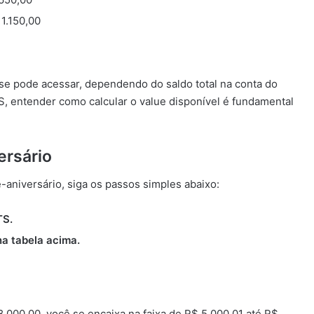
1.150,00
 se pode acessar, dependendo do saldo total na conta do
 entender como calcular o value disponível é fundamental
ersário
-aniversário, siga os passos simples abaixo:
TS.
na tabela acima.
.000,00, você se encaixa na faixa de R$ 5.000,01 até R$