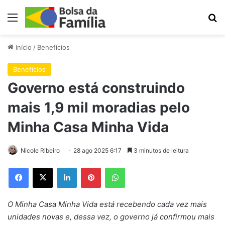
Menu
Pr
Início
/
Benefícios
Benefícios
Governo está construindo
mais 1,9 mil moradias pelo
Minha Casa Minha Vida
Nicole Ribeiro
28 ago 2025 6:17
3 minutos de leitura
Facebook
X
Linkedin
Pinterest
WhatsApp
O Minha Casa Minha Vida está recebendo cada vez mais
unidades novas e, dessa vez, o governo já confirmou mais