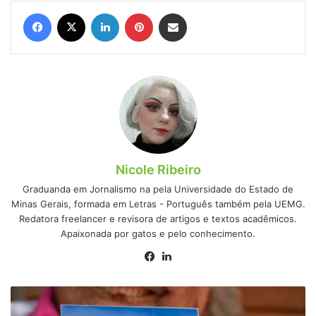
Facebook
X
Linkedin
Pinterest
Compartilhar via e-mail
Nicole Ribeiro
Graduanda em Jornalismo na pela Universidade do Estado de
Minas Gerais, formada em Letras - Português também pela UEMG.
Redatora freelancer e revisora de artigos e textos acadêmicos.
Apaixonada por gatos e pelo conhecimento.
Facebook
Linkedin
Recadastramento
do