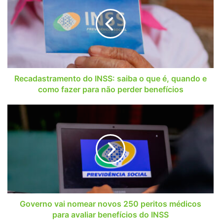
INSS:
saiba
o
que
é,
quando
e
como
Recadastramento do INSS: saiba o que é, quando e
fazer
como fazer para não perder benefícios
para
não
Governo
perder
vai
benefícios
nomear
novos
250
peritos
médicos
para
avaliar
benefícios
Governo vai nomear novos 250 peritos médicos
do
para avaliar benefícios do INSS