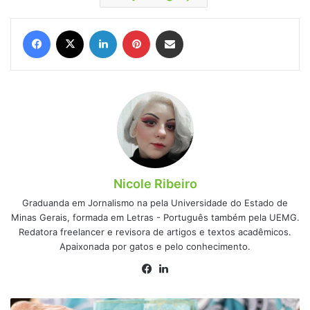
Facebook
X
Linkedin
Pinterest
Compartilhar via e-mail
Nicole Ribeiro
Graduanda em Jornalismo na pela Universidade do Estado de
Minas Gerais, formada em Letras - Português também pela UEMG.
Redatora freelancer e revisora de artigos e textos acadêmicos.
Apaixonada por gatos e pelo conhecimento.
Facebook
Linkedin
STF