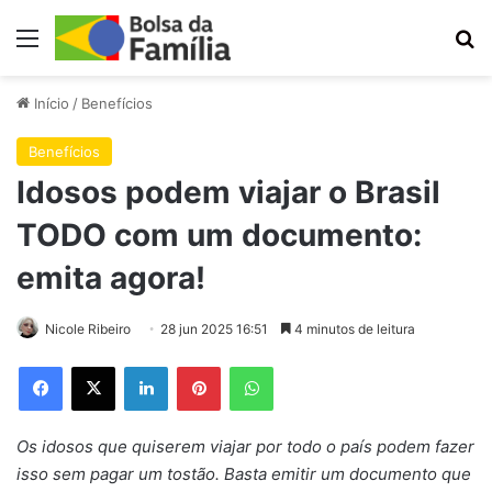
Menu
Pr
Início
/
Benefícios
Benefícios
Idosos podem viajar o Brasil
TODO com um documento:
emita agora!
Nicole Ribeiro
28 jun 2025 16:51
4 minutos de leitura
Facebook
X
Linkedin
Pinterest
WhatsApp
Os idosos que quiserem viajar por todo o país podem fazer
isso sem pagar um tostão. Basta emitir um documento que