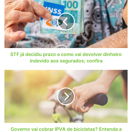
já
decidiu
prazo
e
como
vai
devolver
dinheiro
indevido
STF já decidiu prazo e como vai devolver dinheiro
aos
indevido aos segurados; confira
segurados;
confira
Governo
vai
cobrar
IPVA
de
bicicletas?
Entenda
a
proposta
Governo vai cobrar IPVA de bicicletas? Entenda a