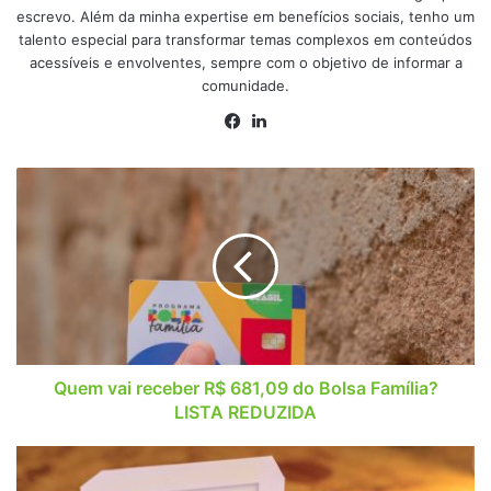
escrevo. Além da minha expertise em benefícios sociais, tenho um
talento especial para transformar temas complexos em conteúdos
acessíveis e envolventes, sempre com o objetivo de informar a
comunidade.
Facebook
Linkedin
Quem
vai
receber
R$
681,09
do
Bolsa
Família?
LISTA
REDUZIDA
Quem vai receber R$ 681,09 do Bolsa Família?
LISTA REDUZIDA
CNH
na