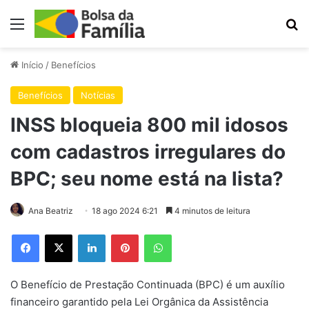
Menu
Pr
Início
/
Benefícios
Benefícios
Notícias
INSS bloqueia 800 mil idosos
com cadastros irregulares do
BPC; seu nome está na lista?
Ana Beatriz
18 ago 2024 6:21
4 minutos de leitura
Facebook
X
Linkedin
Pinterest
WhatsApp
O Benefício de Prestação Continuada (BPC) é um auxílio
financeiro garantido pela Lei Orgânica da Assistência