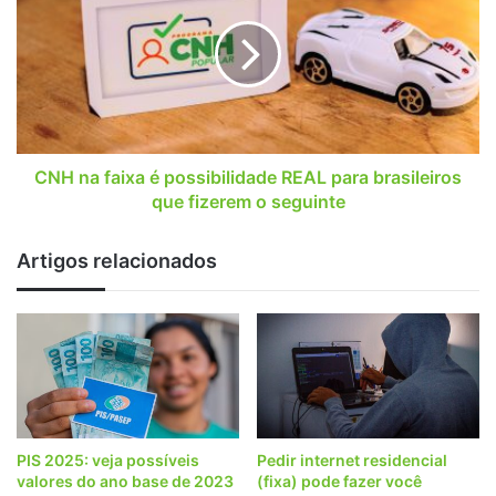
faixa
é
possibilidade
REAL
para
brasileiros
que
fizerem
CNH na faixa é possibilidade REAL para brasileiros
o
que fizerem o seguinte
seguinte
Artigos relacionados
PIS 2025: veja possíveis
Pedir internet residencial
valores do ano base de 2023
(fixa) pode fazer você