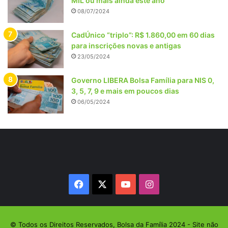
MIL ou mais ainda este ano
08/07/2024
CadÚnico “triplo”: R$ 1.860,00 em 60 dias
para inscrições novas e antigas
23/05/2024
Governo LIBERA Bolsa Família para NIS 0,
3, 5, 7, 9 e mais em poucos dias
06/05/2024
Facebook
X
YouTube
Instagram
© Todos os Direitos Reservados, Bolsa da Família 2024 - Site não