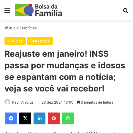
Menu
Pr
Início
/
Notícias
Notícias
Benefícios
Reajuste em janeiro! INSS
passa por mudanças e idosos
se espantam com a notícia;
veja se você vai receber!
Raul Vinícius
23 dez 2024 13:00
3 minutos de leitura
Facebook
X
Linkedin
Pinterest
WhatsApp