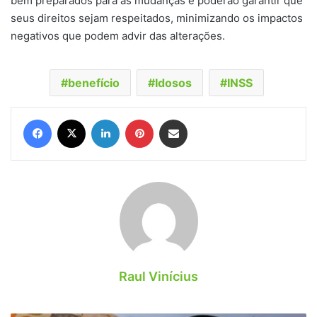
bem preparados para as mudanças e poderão garantir que
seus direitos sejam respeitados, minimizando os impactos
negativos que podem advir das alterações.
benefício
Idosos
INSS
Facebook
X
Linkedin
Pinterest
Compartilhar via e-mail
Raul Vinícius