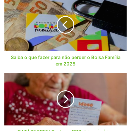
Saiba
o
que
fazer
para
não
perder
o
Bolsa
Família
Saiba o que fazer para não perder o Bolsa Família
em
em 2025
2025
CATÁSTROFE!
Corte
no
BPC
deixará
vários
usuários
sem
o
benefício