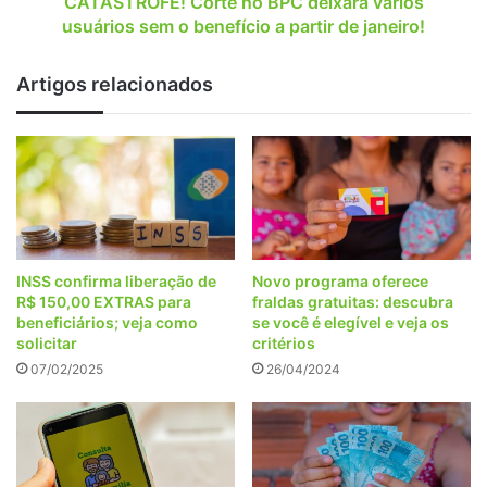
CATÁSTROFE! Corte no BPC deixará vários
a
usuários sem o benefício a partir de janeiro!
partir
de
Artigos relacionados
janeiro!
INSS confirma liberação de
Novo programa oferece
R$ 150,00 EXTRAS para
fraldas gratuitas: descubra
beneficiários; veja como
se você é elegível e veja os
solicitar
critérios
07/02/2025
26/04/2024