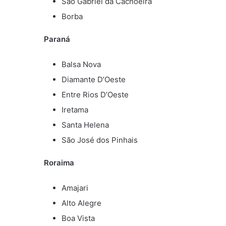
São Gabriel da Cachoeira
Borba
Paraná
Balsa Nova
Diamante D’Oeste
Entre Rios D’Oeste
Iretama
Santa Helena
São José dos Pinhais
Roraima
Amajari
Alto Alegre
Boa Vista