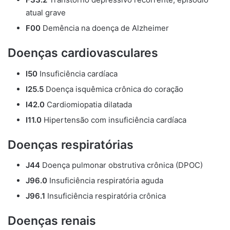
atual grave
F00
Demência na doença de Alzheimer
Doenças cardiovasculares
I50
Insuficiência cardíaca
I25.5
Doença isquêmica crônica do coração
I42.0
Cardiomiopatia dilatada
I11.0
Hipertensão com insuficiência cardíaca
Doenças respiratórias
J44
Doença pulmonar obstrutiva crônica (DPOC)
J96.0
Insuficiência respiratória aguda
J96.1
Insuficiência respiratória crônica
Doenças renais