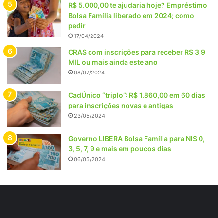
R$ 5.000,00 te ajudaria hoje? Empréstimo
Bolsa Família liberado em 2024; como
pedir
17/04/2024
CRAS com inscrições para receber R$ 3,9
MIL ou mais ainda este ano
08/07/2024
CadÚnico “triplo”: R$ 1.860,00 em 60 dias
para inscrições novas e antigas
23/05/2024
Governo LIBERA Bolsa Família para NIS 0,
3, 5, 7, 9 e mais em poucos dias
06/05/2024