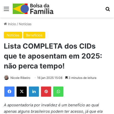
Menu
Pr
Início
/
Notícias
Notícias
Benefícios
Lista COMPLETA dos CIDs
que te aposentam em 2025:
não perca tempo!
Nicole Ribeiro
16 jan 2025 15:08
3 minutos de leitura
Facebook
X
Linkedin
Pinterest
WhatsApp
A aposentadoria por invalidez é um benefício ao qual
apenas alguns brasileiros podem ter acesso, já que ela