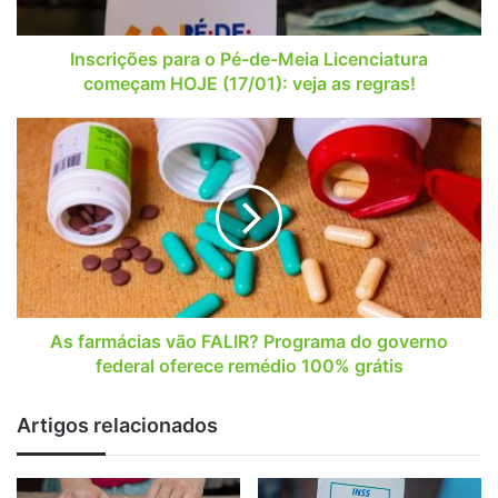
começam
HOJE
(17/01):
Inscrições para o Pé-de-Meia Licenciatura
veja
começam HOJE (17/01): veja as regras!
as
regras!
As
farmácias
vão
FALIR?
Programa
do
governo
federal
oferece
remédio
As farmácias vão FALIR? Programa do governo
100%
federal oferece remédio 100% grátis
grátis
Artigos relacionados