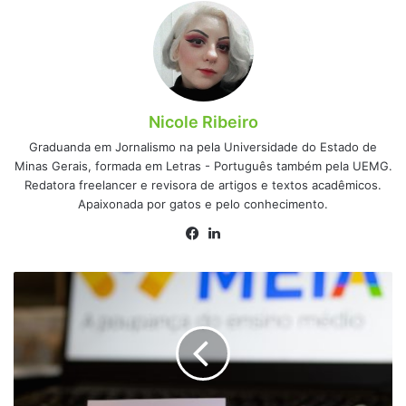
Nicole Ribeiro
Graduanda em Jornalismo na pela Universidade do Estado de
Minas Gerais, formada em Letras - Português também pela UEMG.
Redatora freelancer e revisora de artigos e textos acadêmicos.
Apaixonada por gatos e pelo conhecimento.
Facebook
Linkedin
Inscrições
para
o
Pé-
de-
Meia
Licenciatura