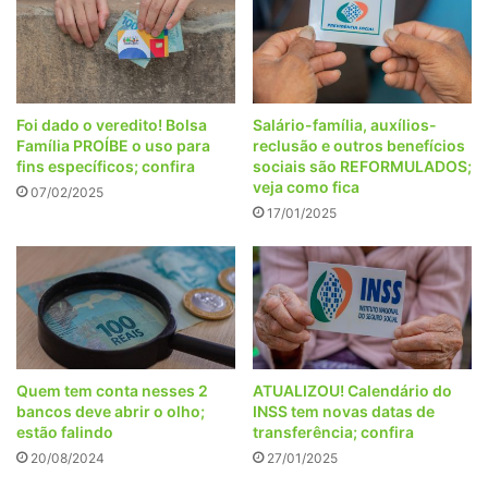
Foi dado o veredito! Bolsa
Salário-família, auxílios-
Família PROÍBE o uso para
reclusão e outros benefícios
fins específicos; confira
sociais são REFORMULADOS;
veja como fica
07/02/2025
17/01/2025
Quem tem conta nesses 2
ATUALIZOU! Calendário do
bancos deve abrir o olho;
INSS tem novas datas de
estão falindo
transferência; confira
20/08/2024
27/01/2025