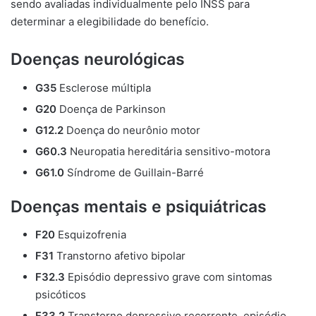
sendo avaliadas individualmente pelo INSS para
determinar a elegibilidade do benefício.
Doenças neurológicas
G35
Esclerose múltipla
G20
Doença de Parkinson
G12.2
Doença do neurônio motor
G60.3
Neuropatia hereditária sensitivo-motora
G61.0
Síndrome de Guillain-Barré
Doenças mentais e psiquiátricas
F20
Esquizofrenia
F31
Transtorno afetivo bipolar
F32.3
Episódio depressivo grave com sintomas
psicóticos
F33.2
Transtorno depressivo recorrente, episódio