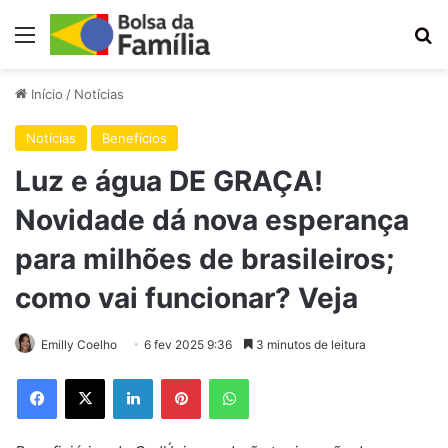
Menu
Pr
Início
/
Notícias
Notícias
Benefícios
Luz e água DE GRAÇA!
Novidade dá nova esperança
para milhões de brasileiros;
como vai funcionar? Veja
Emilly Coelho
6 fev 2025 9:36
3 minutos de leitura
Facebook
X
Linkedin
Pinterest
WhatsApp