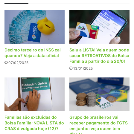
tempo
Décimo terceiro do INSS cai
Saiu a LISTA! Veja quem pode
quando? Veja a data oficial
sacar RETROATIVOS do Bolsa
Família a partir do dia 20/01
07/02/2025
13/01/2025
Famílias são excluídas do
Grupo de brasileiros vai
Bolsa Família; NOVA LISTA do
receber pagamento do FGTS
CRAS divulgada hoje (12)?
em junho: veja quem tem