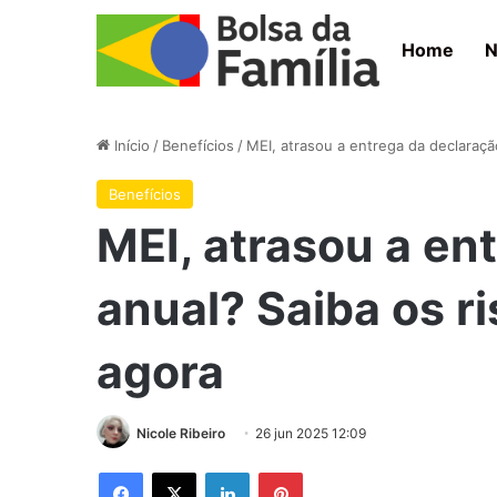
Home
N
Início
/
Benefícios
/
MEI, atrasou a entrega da declaraçã
Benefícios
MEI, atrasou a en
anual? Saiba os ri
agora
Nicole Ribeiro
26 jun 2025 12:09
Facebook
X
Linkedin
Pinterest