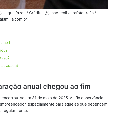
a o que fazer. / Crédito: @jeanedeoliveirafotografia /
afamilia.com.br
u ao fim
gou?
traso?
 atrasada?
aração anual chegou ao fim
EI encerrou-se em 31 de maio de 2025. A não observância
roempreendedor, especialmente para aqueles que dependem
is regularmente.