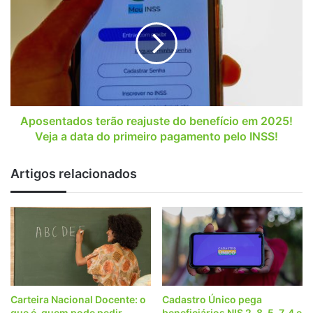
muda
terão
reajuste
do
benefício
em
2025!
Veja
a
data
Aposentados terão reajuste do benefício em 2025!
do
Veja a data do primeiro pagamento pelo INSS!
primeiro
pagamento
Artigos relacionados
pelo
INSS!
Carteira Nacional Docente: o
Cadastro Único pega
que é, quem pode pedir,
beneficiários NIS 2, 8, 5, 7, 4 e