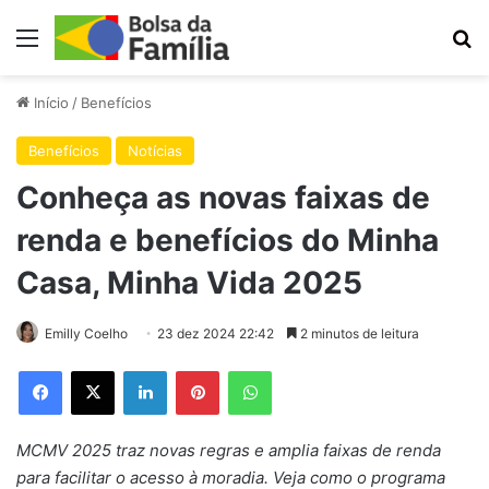
Menu
Pr
Início
/
Benefícios
Benefícios
Notícias
Conheça as novas faixas de
renda e benefícios do Minha
Casa, Minha Vida 2025
Emilly Coelho
23 dez 2024 22:42
2 minutos de leitura
Facebook
X
Linkedin
Pinterest
WhatsApp
MCMV 2025 traz novas regras e amplia faixas de renda
para facilitar o acesso à moradia. Veja como o programa