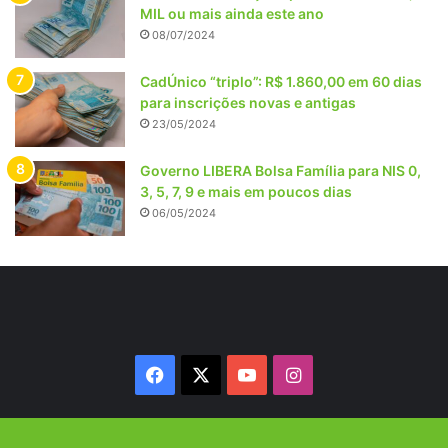
MIL ou mais ainda este ano
08/07/2024
CadÚnico “triplo”: R$ 1.860,00 em 60 dias
para inscrições novas e antigas
23/05/2024
Governo LIBERA Bolsa Família para NIS 0,
3, 5, 7, 9 e mais em poucos dias
06/05/2024
Facebook
X
YouTube
Instagram