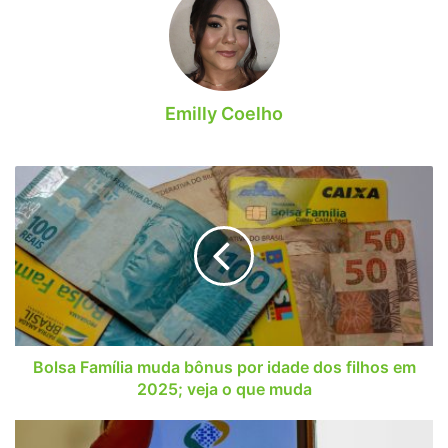
Emilly Coelho
Bolsa
Família
muda
bônus
por
idade
dos
filhos
em
2025;
Bolsa Família muda bônus por idade dos filhos em
veja
2025; veja o que muda
o
que
Aposentados