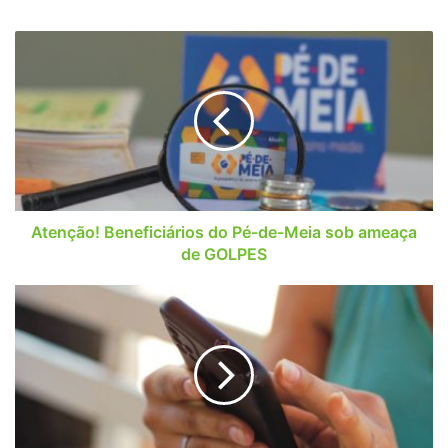
Atenção!
Beneficiários
do
Pé-
de-
Meia
sob
ameaça
de
GOLPES
Atenção! Beneficiários do Pé-de-Meia sob ameaça
de GOLPES
Não
Consigo
Falar
com
o
MDS
no
Número