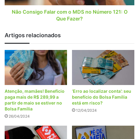
121:
O
Não Consigo Falar com o MDS no Número 121: O
Que
Que Fazer?
Fazer?
Artigos relacionados
Atenção, mamães! Benefício
‘Erro ao localizar conta’: seu
paga mais de R$ 289,99 a
benefício do Bolsa Família
partir de maio se estiver no
está em risco?
Bolsa Família
12/04/2024
26/04/2024